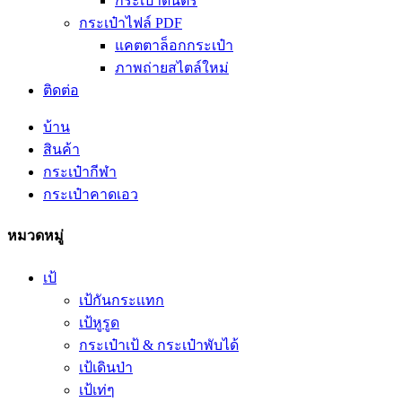
กระเป๋าดนตรี
กระเป๋าไฟล์ PDF
แคตตาล็อกกระเป๋า
ภาพถ่ายสไตล์ใหม่
ติดต่อ
บ้าน
สินค้า
กระเป๋ากีฬา
กระเป๋าคาดเอว
หมวดหมู่
เป้
เป้กันกระเเทก
เป้หูรูด
กระเป๋าเป้ & กระเป๋าพับได้
เป้เดินป่า
เป้เท่ๆ