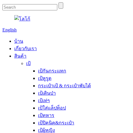
English
บ้าน
เกี่ยวกับเรา
สินค้า
เป้
เป้กันกระเเทก
เป้หูรูด
กระเป๋าเป้ & กระเป๋าพับได้
เป้เดินป่า
เป้เท่ๆ
เป้ใส่แล็ปท็อป
เป้ทหาร
เป้ปิคนิค&กระเป๋า
เป้ผู้หญิง