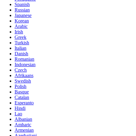
Spanish
Russian
Japanese
Korean
Arabic
Irish
Greek
Turkish
Italian
Danish
Romanian
Indonesian
Czech
Afrikaans
Swedish
Polish
Basque
Catalan
Esperanto
Hindi
Lao
Albanian
Amharic
Armenian
Azerbaijani