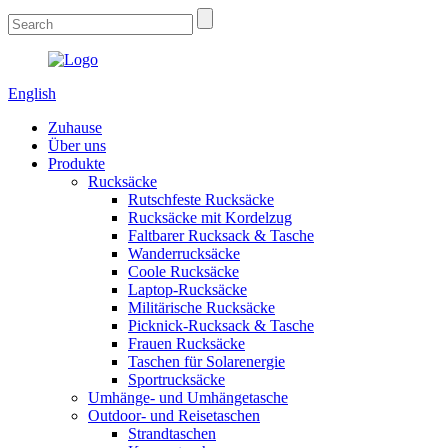
English
Zuhause
Über uns
Produkte
Rucksäcke
Rutschfeste Rucksäcke
Rucksäcke mit Kordelzug
Faltbarer Rucksack & Tasche
Wanderrucksäcke
Coole Rucksäcke
Laptop-Rucksäcke
Militärische Rucksäcke
Picknick-Rucksack & Tasche
Frauen Rucksäcke
Taschen für Solarenergie
Sportrucksäcke
Umhänge- und Umhängetasche
Outdoor- und Reisetaschen
Strandtaschen