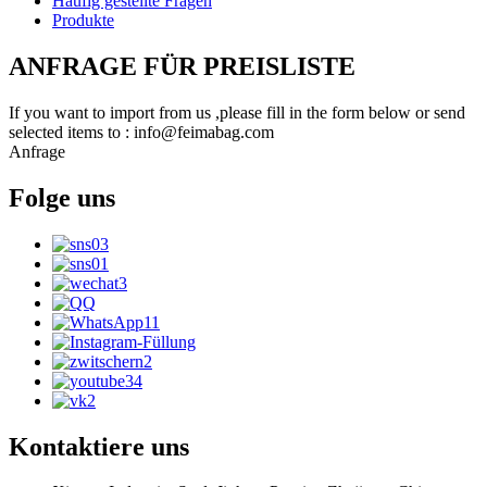
Häufig gestellte Fragen
Produkte
ANFRAGE FÜR PREISLISTE
If you want to import from us ,please fill in the form below or send
selected items to : info@feimabag.com
Anfrage
Folge uns
Kontaktiere uns