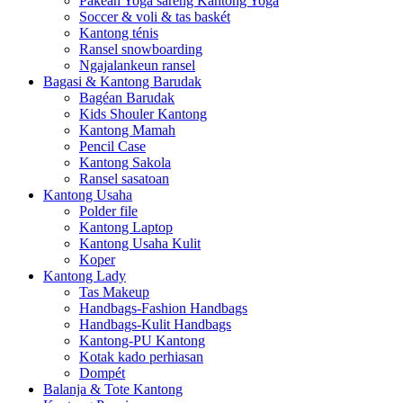
Pakéan Yoga sareng Kantong Yoga
Soccer & voli & tas baskét
Kantong ténis
Ransel snowboarding
Ngajalankeun ransel
Bagasi & Kantong Barudak
Bagéan Barudak
Kids Shouler Kantong
Kantong Mamah
Pencil Case
Kantong Sakola
Ransel sasatoan
Kantong Usaha
Polder file
Kantong Laptop
Kantong Usaha Kulit
Koper
Kantong Lady
Tas Makeup
Handbags-Fashion Handbags
Handbags-Kulit Handbags
Kantong-PU Kantong
Kotak kado perhiasan
Dompét
Balanja & Tote Kantong