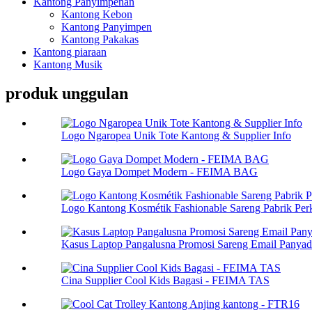
Kantong Panyimpenan
Kantong Kebon
Kantong Panyimpen
Kantong Pakakas
Kantong piaraan
Kantong Musik
produk unggulan
Logo Ngaropea Unik Tote Kantong & Supplier Info
Logo Gaya Dompet Modern - FEIMA BAG
Logo Kantong Kosmétik Fashionable Sareng Pabrik Per
Kasus Laptop Pangalusna Promosi Sareng Email Panyad
Cina Supplier Cool Kids Bagasi - FEIMA TAS