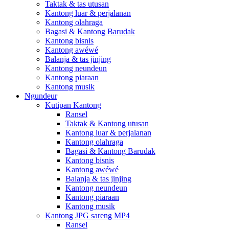
Taktak & tas utusan
Kantong luar & perjalanan
Kantong olahraga
Bagasi & Kantong Barudak
Kantong bisnis
Kantong awéwé
Balanja & tas jinjing
Kantong neundeun
Kantong piaraan
Kantong musik
Ngundeur
Kutipan Kantong
Ransel
Taktak & Kantong utusan
Kantong luar & perjalanan
Kantong olahraga
Bagasi & Kantong Barudak
Kantong bisnis
Kantong awéwé
Balanja & tas jinjing
Kantong neundeun
Kantong piaraan
Kantong musik
Kantong JPG sareng MP4
Ransel