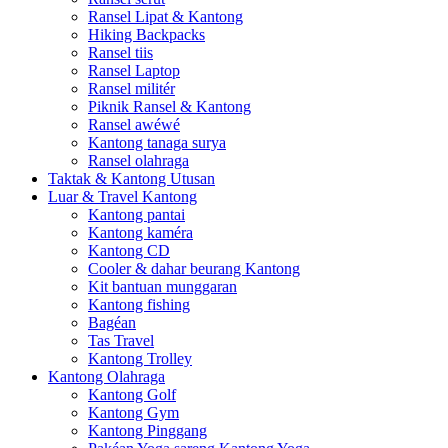
Ransel Lipat & Kantong
Hiking Backpacks
Ransel tiis
Ransel Laptop
Ransel militér
Piknik Ransel & Kantong
Ransel awéwé
Kantong tanaga surya
Ransel olahraga
Taktak & Kantong Utusan
Luar & Travel Kantong
Kantong pantai
Kantong kaméra
Kantong CD
Cooler & dahar beurang Kantong
Kit bantuan munggaran
Kantong fishing
Bagéan
Tas Travel
Kantong Trolley
Kantong Olahraga
Kantong Golf
Kantong Gym
Kantong Pinggang