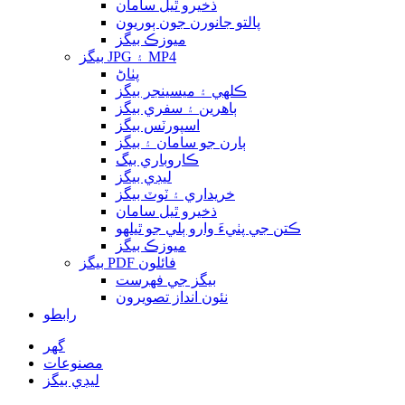
ذخيرو ٿيل سامان
پالتو جانورن جون ٻوريون
ميوزڪ بيگز
بيگز JPG ۽ MP4
پٺاڻ
ڪلهي ۽ ميسينجر بيگز
ٻاهرين ۽ سفري بيگز
اسپورٽس بيگز
ٻارن جو سامان ۽ بيگز
ڪاروباري بيگ
ليڊي بيگز
خريداري ۽ ٽوٽ بيگز
ذخيرو ٿيل سامان
ڪتن جي پٺيءَ وارو ٻلي جو ٿيلهو
ميوزڪ بيگز
بيگز PDF فائلون
بيگز جي فهرست
نئون انداز تصويرون
رابطو
گهر
مصنوعات
ليڊي بيگز