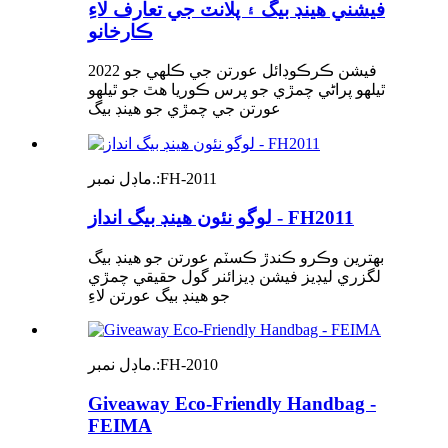
فيشني هينڊ بيگ ۽ پلانٽ جي تعارف لاءِ
ڪارخانو
2022 فيشن ڪرڪوڊائل عورتن جي ڪلهي جو
ٿيلهو پراڻي چمڙي جو پرس ڪوريا هٿ جو ٿيلهو
عورتن جي چمڙي جو هينڊ بيگ
FH-2011
ماڊل نمبر.:
لوگو نئون هينڊ بيگ انداز - FH2011
بهترين وڪرو ڪندڙ ڪسٽم عورتن جو هينڊ بيگ
لگزري ليڊيز فيشن ڊيزائنر گول حقيقي چمڙي
جو هينڊ بيگ عورتن لاءِ
FH-2010
ماڊل نمبر.:
Giveaway Eco-Friendly Handbag -
FEIMA