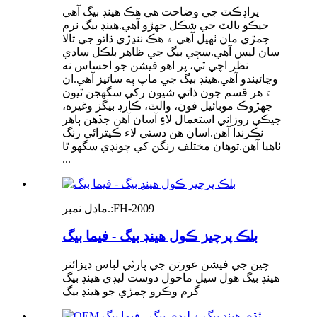
پراڊڪٽ جي وضاحت هي هڪ هينڊ بيگ آهي
جيڪو بالٽ جي شڪل جهڙو آهي.هينڊ بيگ نرم
چمڙي مان ٺهيل آهي ۽ هڪ ننڍڙي ڌاتو جي تالا
سان ليس آهي.سڄي بيگ جي ظاهر بلڪل سادي
نظر اچي ٿي، پر اهو فيشن جو احساس نه
وڃائيندو آهي.هينڊ بيگ جي ماپ ٻه سائيز آهي.ان
۾ هر قسم جون ذاتي شيون رکي سگهجن ٿيون
جهڙوڪ موبائيل فون، والٽ، ڪارڊ بيگز وغيره،
جيڪي روزاني استعمال لاءِ آسان آهن جڏهن ٻاهر
نڪرندا آهن.اسان هن دستي لاء ڪيترائي رنگ
ٺاهيا آهن.توهان مختلف رنگن کي چونڊي سگهو ٿا
...
FH-2009
ماڊل نمبر.:
بلڪ پرچيز ڪول هينڊ بيگ - فيما بيگ
چين جي فيشن عورتن جي پارٽي لباس ڊيزائنر
هينڊ بيگ هول سيل ماحول دوست ليڊي هينڊ بيگ
گرم وڪرو چمڙي جو هينڊ بيگ