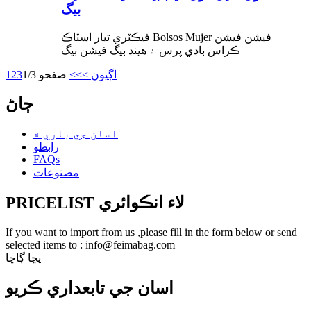
بيگ
فيڪٽري تيار اسٽاڪ Bolsos Mujer فيشن فيشن
ڪراس باڊي پرس ۽ هينڊ بيگ فيشن بيگ
اڳيون >
>>
صفحو 1/3
3
2
1
ڄاڻ
اسان جي باري ۾
رابطو
FAQs
مصنوعات
PRICELIST لاء انڪوائري
If you want to import from us ,please fill in the form below or send
selected items to : info@feimabag.com
پڇا ڳاڇا
اسان جي تابعداري ڪريو