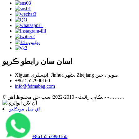
اسان سان رابطو ڪريو
Xiguan انڊسٽري، Jinhua شهر، Zhejiang صوبي، چين
+8615557990160
info@feimabag.com
- - , , , , , ,
© ڪاپي رائيٽ - 2010-2022: سڀ حق محفوظ آهن.
اي ميل موڪليو
+8615557990160