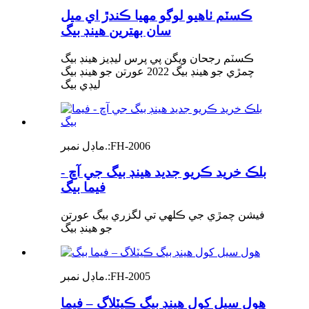
ڪسٽم ٺاهيو لوگو مهيا ڪندڙ اي ميل
سان بهترين هينڊ بيگ
ڪسٽم رجحان ويگن پي پرس ليڊيز هينڊ بيگ
چمڙي جو هينڊ بيگ 2022 عورتن جو هينڊ بيگ
ليڊي بيگ
FH-2006
ماڊل نمبر.:
بلڪ خريد ڪريو جديد هينڊ بيگ جي آڇ -
فيما بيگ
فيشن چمڙي جي ڪلهي تي لگزري بيگ عورتن
جو هينڊ بيگ
FH-2005
ماڊل نمبر.:
هول سيل کول هينڊ بيگ ڪيٽلاگ – فيما