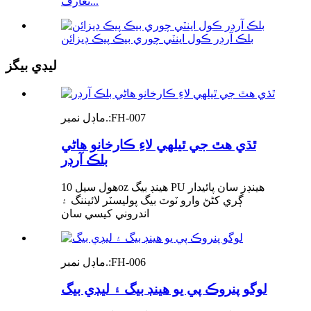
تعارف...
بلڪ آرڊر ڪول اينٽي چوري بيڪ پيڪ ڊيزائن
ليڊي بيگز
FH-007
ماڊل نمبر.:
ٿڌي هٿ جي ٿيلهي لاءِ ڪارخانو هاڻي
بلڪ آرڊر
هول سيل 10oz هينڊ بيگ PU هينڊز سان پائيدار
ڳري کڻڻ وارو ٽوٽ بيگ پوليسٽر لائيننگ ۽
اندروني کيسي سان
FH-006
ماڊل نمبر.:
لوگو پنروڪ پي يو هينڊ بيگ ۽ ليڊي بيگ