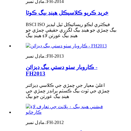
FH-2014
ماڊل نمبر.:
خريد ڪريو ڪلاسيڪل هينڊ بيگ ڪوٽا
BSCI ISO فيڪٽري ايڪو ريسائيڪل ٿيل ليڊيز
بيگ چمڙي جو هينڊ بيگ لگزري حقيقي چمڙي جو
هينڊ بيگ عورتن لاءِ هينڊ بيگ
FH-2013
ماڊل نمبر.:
ڪاروبار سٺو دستي بيگ ڊيزائن -
FH2013
اعليٰ معيار جي چمڙي جي ڪلاسي ڊيزائنر
چمڙي جي ٽوٽ بيگ ڪسٽم برانڊز چمڙي جي
هينڊ بيگ عورتن جو بيگ
FH-2012
ماڊل نمبر.: