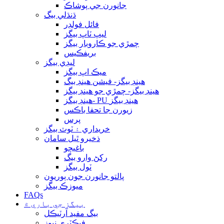
جانورن جي پوشاڪ
ڌنڌلي بيگ
فائل فولڊر
ليپ ٽاپ بيگز
چمڙي جو ڪاروبار بيگز
بريفڪيس
ليڊي بيگز
ميڪ اپ بيگز
هينڊ بيگز- فيشن هينڊ بيگ
هينڊ بيگز- چمڙي جو هينڊ بيگز
هينڊ بيگز- PU هينڊ بيگز
زيورن جا تحفا باڪس
پرس
خريداري ۽ ٽوٽ بيگز
ذخيرو ٿيل سامان
باغيچو
رکڻ وارو بيگ
ٽول بيگز
پالتو جانورن جون ٻوريون
ميوزڪ بيگز
FAQs
بيگز جي باري ۾
بيگ مفيد آرٽيڪل
فيڪٽري نيوز