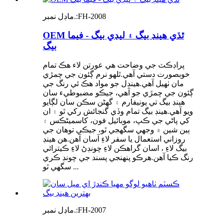
FH-2008
ماڊل نمبر.:
OEM ٿڌي هينڊ بيگ ۽ ليڊي بيگ - فيما
بيگ
پراڊڪٽ جي وضاحت هي عورتن لاء هڪ تمام
خوبصورت دستي آهي.ٿلهو نرم ڳئون جي چمڙي
مان ٺهيل آهي.هينڊل جو مواد هڪ ئي رنگ جي
ڳئون جي چمڙي جو آهي، جيڪو مضبوطيء سان
هينڊ بيگ تي يونيفارم ۽ گھڻن سڪن سان لڳايو
ويو آهي.هينڊ بيگ تمام وڏي گنجائش رکي ٿو ۽ ان
کي پاڻي جي ڪپ، موبائيل فون، کاسمیٹڪس ۽
ٻين شين ۾ وجهي سگهجي ٿو، جيڪي توهان جي
روزاني استعمال يا سفر لاءِ آسان آهن.هن هينڊ
بيگ لاءِ ، اسان گراهڪن لاءِ چونڊڻ لاءِ ڪيترائي
رنگ ڪيا آهن.هرڪو پنهنجي پسند جي چونڊ ڪري
سگهي ٿو ...
FH-2007
ماڊل نمبر.: