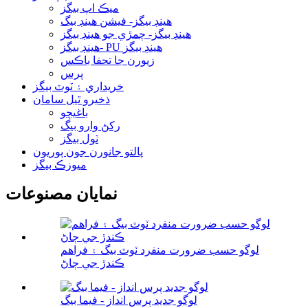
ميڪ اپ بيگز
هينڊ بيگز- فيشن هينڊ بيگ
هينڊ بيگز- چمڙي جو هينڊ بيگز
هينڊ بيگز- PU هينڊ بيگز
زيورن جا تحفا باڪس
پرس
خريداري ۽ ٽوٽ بيگز
ذخيرو ٿيل سامان
باغيچو
رکڻ وارو بيگ
ٽول بيگز
پالتو جانورن جون ٻوريون
ميوزڪ بيگز
نمايان مصنوعات
لوگو حسب ضرورت منفرد ٽوٽ بيگ ۽ فراهم
ڪندڙ جي ڄاڻ
لوگو جديد پرس انداز - فيما بيگ