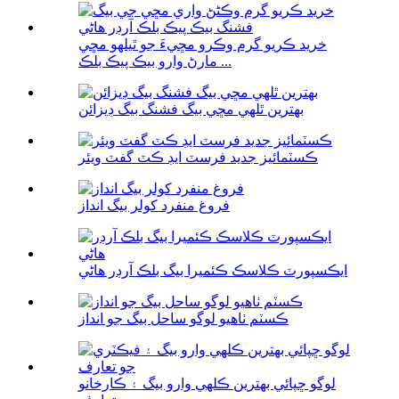
خريد ڪريو گرم وڪرو مڇيءَ جو ٿيلهو مڇي
مارڻ وارو بيڪ پيڪ بلڪ ...
بهترين ٿلهي مڇي بيگ فشنگ بيگ ڊيزائن
ڪسٽمائيز جديد فرسٽ ايڊ ڪٽ گفٽ ويئر
فروغ منفرد کولر بيگ انداز
ايڪسپورٽ ڪلاسڪ ڪئميرا بيگ بلڪ آرڊر هاڻي
ڪسٽم ٺاهيو لوگو ساحل بيگ جو انداز
لوگو ڇپائي بهترين ڪلهي وارو بيگ ۽ ڪارخانو