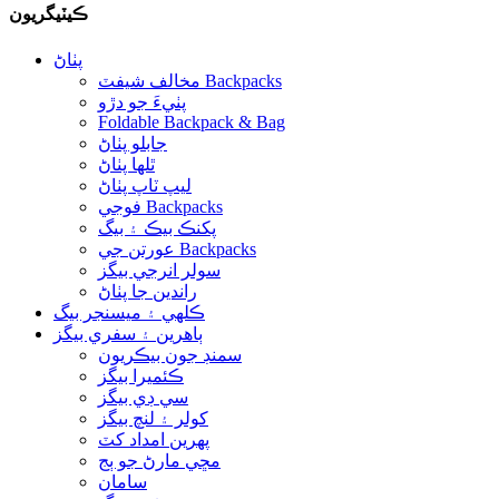
ڪيٽيگريون
پٺاڻ
مخالف شيفٽ Backpacks
پٺيءَ جو دڙو
Foldable Backpack & Bag
جابلو پٺاڻ
ٿلها پٺاڻ
ليپ ٽاپ پٺاڻ
فوجي Backpacks
پکنڪ بيڪ ۽ بيگ
عورتن جي Backpacks
سولر انرجي بيگز
راندين جا پٺاڻ
ڪلهي ۽ ميسنجر بيگ
ٻاهرين ۽ سفري بيگز
سمنڊ جون بيڪريون
ڪئميرا بيگز
سي ڊي بيگز
کولر ۽ لنچ بيگز
پهرين امداد کٽ
مڇي مارڻ جو ٻج
سامان