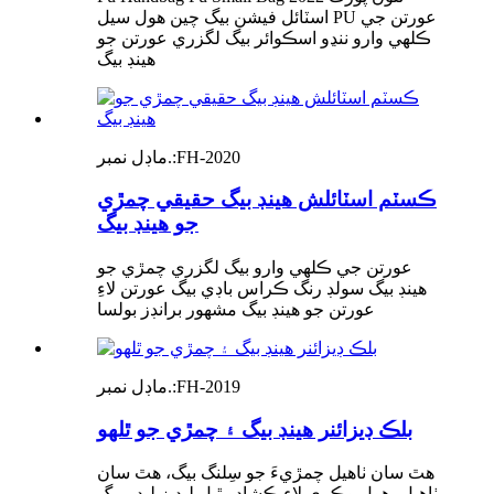
اسٽائل فيشن بيگ چين هول سيل PU عورتن جي
ڪلهي وارو ننڍو اسڪوائر بيگ لگزري عورتن جو
هينڊ بيگ
FH-2020
ماڊل نمبر.:
ڪسٽم اسٽائلش هينڊ بيگ حقيقي چمڙي
جو هينڊ بيگ
عورتن جي ڪلهي وارو بيگ لگزري چمڙي جو
هينڊ بيگ سولڊ رنگ ڪراس باڊي بيگ عورتن لاءِ
عورتن جو هينڊ بيگ مشهور برانڊز بولسا
FH-2019
ماڊل نمبر.:
بلڪ ڊيزائنر هينڊ بيگ ۽ چمڙي جو ٿلهو
ھٿ سان ٺاھيل چمڙيءَ جو سِلنگ بيگ، ھٿ سان
ٺاھيل، ھول وڪري لاءِ ڪشادو ٿيل ليڊيز ليدر بيگ