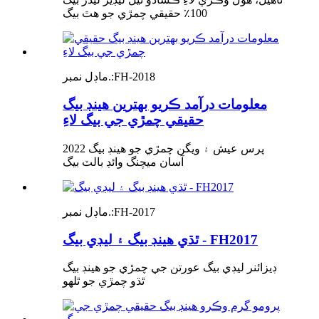
100٪ حقيقي چمڙي جو ھٿ بيگ
FH-2018
ماڊل نمبر.:
معلومات درآمد ڪريو بهترين هينڊ بيگ
حقيقي چمڙي جي بيگ لاءِ
2022 پرس عيش ۽ ويگن چمڙي جو هينڊ بيگ
آسان ميچنگ وائڊ بالٽ بيگ
FH-2017
ماڊل نمبر.:
ٿڌي هينڊ بيگ ۽ ليڊي بيگ - FH2017
ڊيزائنر ليڊي بيگ عورتن جي چمڙي جو هينڊ بيگ
ٿڌو چمڙي جو ٿلهو