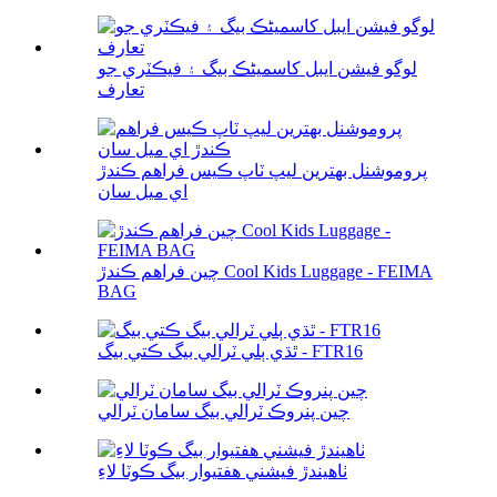
لوگو فيشن ايبل کاسمیٹڪ بيگ ۽ فيڪٽري جو
تعارف
پروموشنل بهترين ليپ ٽاپ ڪيس فراهم ڪندڙ
اي ميل سان
چين فراهم ڪندڙ Cool Kids Luggage - FEIMA
BAG
ٿڌي ٻلي ٽرالي بيگ ڪتي بيگ - FTR16
چين پنروڪ ٽرالي بيگ سامان ٽرالي
ٺاهيندڙ فيشني هفتيوار بيگ ڪوٽا لاءِ