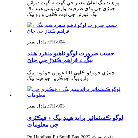
پو هينڊ بيگ اعليٰ معيار جي گهٽ ۾ گهٽ ڊيزائن
PU چمڙي جي وڏي ظرفيت واري ٽيسل هينڊ
بيگ عورتن جي ٽوٽ ڪلهي وارو بيگ
FH-004
ماڊل نمبر.:
حسب ضرورت لوگو ٺاهيو منفرد هينڊ
بيگ ۽ فراهم ڪندڙ جي ڄاڻ
عورتن جو ٽوٽ بيگ PU چمڙي جو وڏو ڪلهي
وارو بيگ، ڇوڪرين جو هينڊ بيگ
FH-003
ماڊل نمبر.:
لوگو ڪسٽمائيز برانڊ هينڊ بيگ ۽ فيڪٽري
جي معلومات
Pu Handbag Pu Small Bag 2022 نئون پورٽ