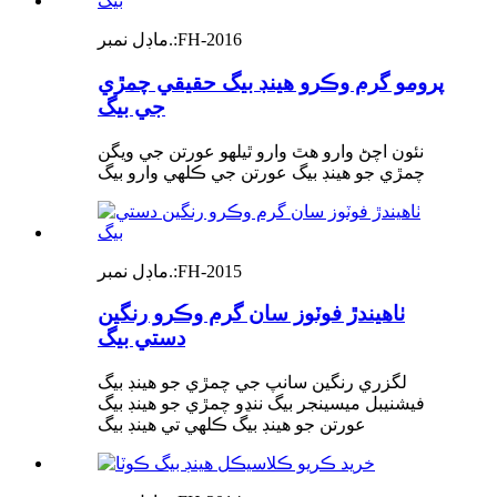
FH-2016
ماڊل نمبر.:
پرومو گرم وڪرو هينڊ بيگ حقيقي چمڙي
جي بيگ
نئون اچڻ وارو هٿ وارو ٿيلهو عورتن جي ويگن
چمڙي جو هينڊ بيگ عورتن جي ڪلهي وارو بيگ
FH-2015
ماڊل نمبر.:
ٺاهيندڙ فوٽوز سان گرم وڪرو رنگين
دستي بيگ
لگزري رنگين سانپ جي چمڙي جو هينڊ بيگ
فيشنيبل ميسينجر بيگ ننڍو چمڙي جو هينڊ بيگ
عورتن جو هينڊ بيگ ڪلهي تي هينڊ بيگ