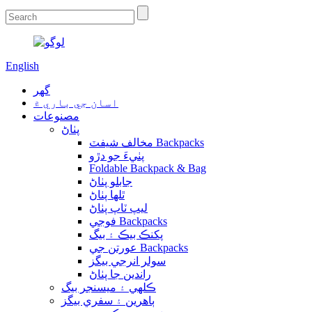
English
گهر
اسان جي باري ۾
مصنوعات
پٺاڻ
مخالف شيفٽ Backpacks
پٺيءَ جو دڙو
Foldable Backpack & Bag
جابلو پٺاڻ
ٿلها پٺاڻ
ليپ ٽاپ پٺاڻ
فوجي Backpacks
پکنڪ بيڪ ۽ بيگ
عورتن جي Backpacks
سولر انرجي بيگز
راندين جا پٺاڻ
ڪلهي ۽ ميسنجر بيگ
ٻاهرين ۽ سفري بيگز