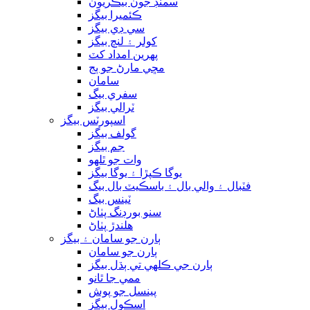
سمنڊ جون بيڪريون
ڪئميرا بيگز
سي ڊي بيگز
کولر ۽ لنچ بيگز
پهرين امداد کٽ
مڇي مارڻ جو ٻج
سامان
سفري بيگ
ٽرالي بيگز
اسپورٽس بيگز
گولف بيگز
جم بيگز
وات جو ٿلهو
يوگا ڪپڙا ۽ يوگا بيگز
فٽبال ۽ والي بال ۽ باسڪيٽ بال بيگ
ٽينس بيگ
سنو بورڊنگ پٺاڻ
هلندڙ پٺاڻ
ٻارن جو سامان ۽ بيگز
ٻارن جو سامان
ٻارن جي ڪلهي تي ٻڌل بيگز
ممي جا ٿانو
پينسل جو پوش
اسڪول بيگز