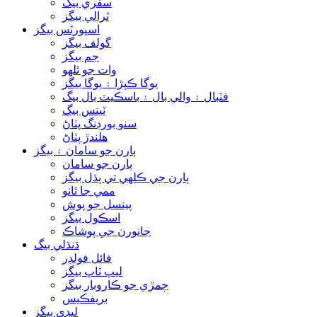
سفري بيگ
ٽرالي بيگز
اسپورٽس بيگز
گولف بيگز
جم بيگز
وات جو ٿلهو
يوگا ڪپڙا ۽ يوگا بيگز
فٽبال ۽ والي بال ۽ باسڪيٽ بال بيگ
ٽينس بيگ
سنو بورڊنگ پٺاڻ
هلندڙ پٺاڻ
ٻارن جو سامان ۽ بيگز
ٻارن جو سامان
ٻارن جي ڪلهي تي ٻڌل بيگز
ممي جا ٿانو
پينسل جو پوش
اسڪول بيگز
جانورن جي پوشاڪ
ڌنڌلي بيگ
فائل فولڊر
ليپ ٽاپ بيگز
چمڙي جو ڪاروبار بيگز
بريفڪيس
ليڊي بيگز