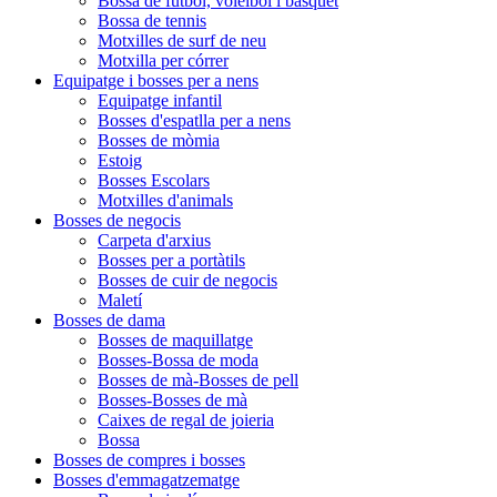
Bossa de futbol, ​​voleibol i bàsquet
Bossa de tennis
Motxilles de surf de neu
Motxilla per córrer
Equipatge i bosses per a nens
Equipatge infantil
Bosses d'espatlla per a nens
Bosses de mòmia
Estoig
Bosses Escolars
Motxilles d'animals
Bosses de negocis
Carpeta d'arxius
Bosses per a portàtils
Bosses de cuir de negocis
Maletí
Bosses de dama
Bosses de maquillatge
Bosses-Bossa de moda
Bosses de mà-Bosses de pell
Bosses-Bosses de mà
Caixes de regal de joieria
Bossa
Bosses de compres i bosses
Bosses d'emmagatzematge