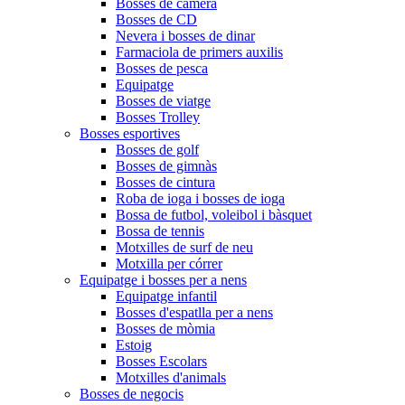
Bosses de càmera
Bosses de CD
Nevera i bosses de dinar
Farmaciola de primers auxilis
Bosses de pesca
Equipatge
Bosses de viatge
Bosses Trolley
Bosses esportives
Bosses de golf
Bosses de gimnàs
Bosses de cintura
Roba de ioga i bosses de ioga
Bossa de futbol, ​​voleibol i bàsquet
Bossa de tennis
Motxilles de surf de neu
Motxilla per córrer
Equipatge i bosses per a nens
Equipatge infantil
Bosses d'espatlla per a nens
Bosses de mòmia
Estoig
Bosses Escolars
Motxilles d'animals
Bosses de negocis