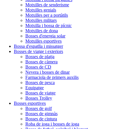
Motxilles de senderisme
Motxilles genials
Motxilles per a portàtils
Motxilles militars
Motxilla i bossa de pícnic
Motxilles de dona
Bosses d'energia solar
Motxilles esportives
Bossa d'espatlla i missatger
Bosses de viatge i exteriors
Bosses de platja
Bosses de càmera
Bosses de CD
Nevera i bosses de dinar
Farmaciola de primers auxilis
Bosses de pesca
Equipatge
Bosses de viatge
Bosses Trolley
Bosses esportives
Bosses de golf
Bosses de gimnàs
Bosses de cintura
Roba de ioga i bosses de ioga