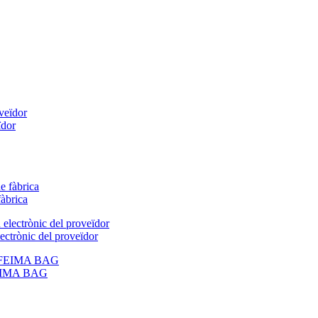
ïdor
fàbrica
ectrònic del proveïdor
 FEIMA BAG