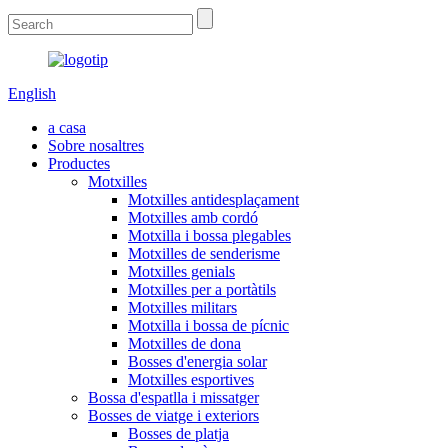
English
a casa
Sobre nosaltres
Productes
Motxilles
Motxilles antidesplaçament
Motxilles amb cordó
Motxilla i bossa plegables
Motxilles de senderisme
Motxilles genials
Motxilles per a portàtils
Motxilles militars
Motxilla i bossa de pícnic
Motxilles de dona
Bosses d'energia solar
Motxilles esportives
Bossa d'espatlla i missatger
Bosses de viatge i exteriors
Bosses de platja