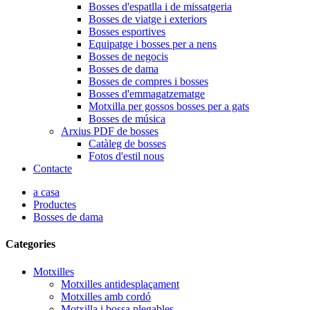
Bosses d'espatlla i de missatgeria
Bosses de viatge i exteriors
Bosses esportives
Equipatge i bosses per a nens
Bosses de negocis
Bosses de dama
Bosses de compres i bosses
Bosses d'emmagatzematge
Motxilla per gossos bosses per a gats
Bosses de música
Arxius PDF de bosses
Catàleg de bosses
Fotos d'estil nous
Contacte
a casa
Productes
Bosses de dama
Categories
Motxilles
Motxilles antidesplaçament
Motxilles amb cordó
Motxilla i bossa plegables