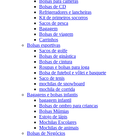
Bolsas para câmeras
Bolsas de CD
Refrigeradores e lancheiras
Kit de primeiros socorros
Sacos de pesca
Bagagem
Bolsas de viagem
Carrinhos
Bolsas esportivas
Sacos de golfe
Bolsas de ginástica
Bolsas de cintura
Roupas e bolsas para ioga
Bolsa de futebol e vôlei e basquete
Saco de tenis
mochilas de snowboard
mochila de corrida
Bagagens e bolsas infantis
bagagem infantil
Bolsas de ombro para crianças
Bolsas Múmias
Estojo de lápis
Mochilas Escolares
Mochilas de animais
Bolsas de Negócios