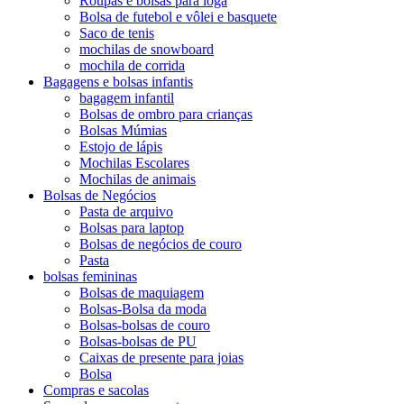
Roupas e bolsas para ioga
Bolsa de futebol e vôlei e basquete
Saco de tenis
mochilas de snowboard
mochila de corrida
Bagagens e bolsas infantis
bagagem infantil
Bolsas de ombro para crianças
Bolsas Múmias
Estojo de lápis
Mochilas Escolares
Mochilas de animais
Bolsas de Negócios
Pasta de arquivo
Bolsas para laptop
Bolsas de negócios de couro
Pasta
bolsas femininas
Bolsas de maquiagem
Bolsas-Bolsa da moda
Bolsas-bolsas de couro
Bolsas-bolsas de PU
Caixas de presente para joias
Bolsa
Compras e sacolas