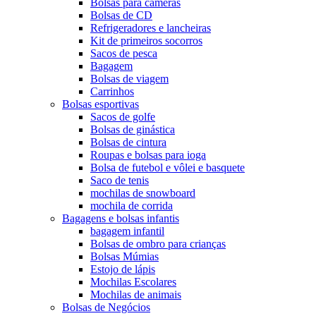
Bolsas para câmeras
Bolsas de CD
Refrigeradores e lancheiras
Kit de primeiros socorros
Sacos de pesca
Bagagem
Bolsas de viagem
Carrinhos
Bolsas esportivas
Sacos de golfe
Bolsas de ginástica
Bolsas de cintura
Roupas e bolsas para ioga
Bolsa de futebol e vôlei e basquete
Saco de tenis
mochilas de snowboard
mochila de corrida
Bagagens e bolsas infantis
bagagem infantil
Bolsas de ombro para crianças
Bolsas Múmias
Estojo de lápis
Mochilas Escolares
Mochilas de animais
Bolsas de Negócios