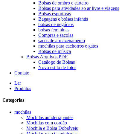
Bolsas de ombro e carteiro
Bolsas para atividades ao ar livre e viagens
Bolsas esportivas
Bagagens e bolsas infantis
bolsas de negócios
bolsas femininas
Compras e sacolas
sacos de armazenamento
mochilas para cachorros e gatos
Bolsas de música
Bolsas Arquivos PDF
Catálogo de Bolsas
Novo estilo de fotos
Contato
Lar
Produtos
Categorias
mochilas
Mochilas antiderrapantes
Mochilas com cordão
Mochila e Bolsa Dobráveis
Mochilas para Caminhadas