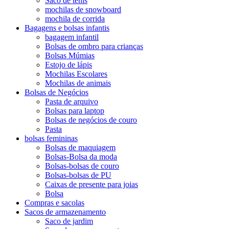
Saco de tenis
mochilas de snowboard
mochila de corrida
Bagagens e bolsas infantis
bagagem infantil
Bolsas de ombro para crianças
Bolsas Múmias
Estojo de lápis
Mochilas Escolares
Mochilas de animais
Bolsas de Negócios
Pasta de arquivo
Bolsas para laptop
Bolsas de negócios de couro
Pasta
bolsas femininas
Bolsas de maquiagem
Bolsas-Bolsa da moda
Bolsas-bolsas de couro
Bolsas-bolsas de PU
Caixas de presente para joias
Bolsa
Compras e sacolas
Sacos de armazenamento
Saco de jardim