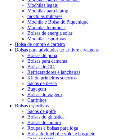
Mochilas legais
Mochilas para laptop
mochilas militares
Mochila e Bolsa de Piquenique
Mochilas femininas
Bolsas de energia solar
Mochilas esportivas
Bolsa de ombro e carteiro
Bolsas para atividades ao ar livre e viagens
Bolsas de praia
Bolsas para câmeras
Bolsas de CD
Refrigeradores e lancheiras
Kit de primeiros socorros
Sacos de pesca
Bagagem
Bolsas de viagem
Carrinhos
Bolsas esportivas
Sacos de golfe
Bolsas de ginástica
Bolsas de cintura
Roupas e bolsas para ioga
Bolsa de futebol e vôlei e basquete