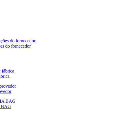
ões do fornecedor
ábrica
ovedor
MA BAG