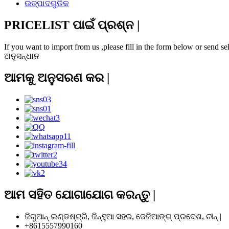
ଉତ୍ପାଦଗୁଡିକ
PRICELIST ପାଇଁ ପ୍ରଶ୍ନ |
If you want to import from us ,please fill in the form below or send 
ଅନୁସନ୍ଧାନ
ଆମକୁ ଅନୁସରଣ କର |
ଆମ ସହିତ ଯୋଗାଯୋଗ କରନ୍ତୁ |
ଜିଗୁଆନ୍ ଇଣ୍ଡଷ୍ଟ୍ରି, ଜିନ୍ହୁଆ ସହର, ଜେଜିଆଙ୍ଗ୍ ପ୍ରଦେଶ, ଚୀନ୍ |
+8615557990160