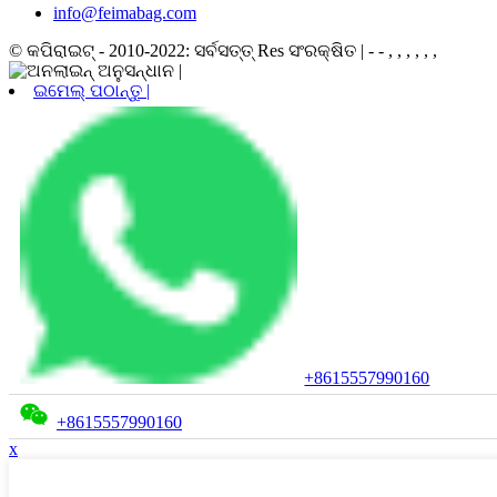
info@feimabag.com
© କପିରାଇଟ୍ - 2010-2022: ସର୍ବସତ୍ତ୍ Res ସଂରକ୍ଷିତ |
- - , , , , , ,
ଇମେଲ୍ ପଠାନ୍ତୁ |
+8615557990160
+8615557990160
x