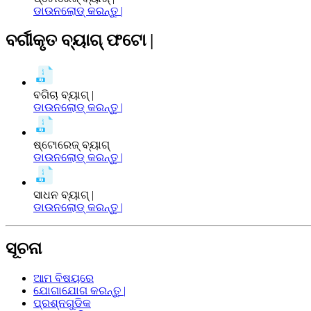
ଡାଉନଲୋଡ୍ କରନ୍ତୁ |
ବର୍ଗୀକୃତ ବ୍ୟାଗ୍ ଫଟୋ |
ବଗିଚା ବ୍ୟାଗ୍ |
ଡାଉନଲୋଡ୍ କରନ୍ତୁ |
ଷ୍ଟୋରେଜ୍ ବ୍ୟାଗ୍
ଡାଉନଲୋଡ୍ କରନ୍ତୁ |
ସାଧନ ବ୍ୟାଗ୍ |
ଡାଉନଲୋଡ୍ କରନ୍ତୁ |
ସୂଚନା
ଆମ ବିଷୟରେ
ଯୋଗାଯୋଗ କରନ୍ତୁ |
ପ୍ରଶ୍ନଗୁଡିକ