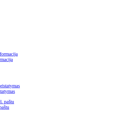
rmacija
statymas
paštu