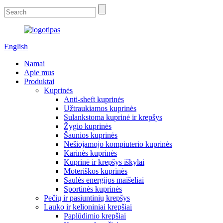
English
Namai
Apie mus
Produktai
Kuprinės
Anti-sheft kuprinės
Užtraukiamos kuprinės
Sulankstoma kuprinė ir krepšys
Žygio kuprinės
Šaunios kuprinės
Nešiojamojo kompiuterio kuprinės
Karinės kuprinės
Kuprinė ir krepšys iškylai
Moteriškos kuprinės
Saulės energijos maišeliai
Sportinės kuprinės
Pečių ir pasiuntinių krepšys
Lauko ir kelioniniai krepšiai
Paplūdimio krepšiai