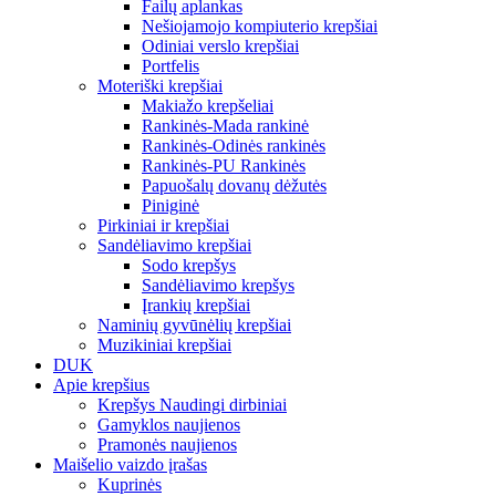
Failų aplankas
Nešiojamojo kompiuterio krepšiai
Odiniai verslo krepšiai
Portfelis
Moteriški krepšiai
Makiažo krepšeliai
Rankinės-Mada rankinė
Rankinės-Odinės rankinės
Rankinės-PU Rankinės
Papuošalų dovanų dėžutės
Piniginė
Pirkiniai ir krepšiai
Sandėliavimo krepšiai
Sodo krepšys
Sandėliavimo krepšys
Įrankių krepšiai
Naminių gyvūnėlių krepšiai
Muzikiniai krepšiai
DUK
Apie krepšius
Krepšys Naudingi dirbiniai
Gamyklos naujienos
Pramonės naujienos
Maišelio vaizdo įrašas
Kuprinės