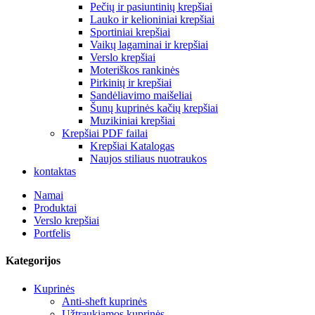
Pečių ir pasiuntinių krepšiai
Lauko ir kelioniniai krepšiai
Sportiniai krepšiai
Vaikų lagaminai ir krepšiai
Verslo krepšiai
Moteriškos rankinės
Pirkinių ir krepšiai
Sandėliavimo maišeliai
Šunų kuprinės kačių krepšiai
Muzikiniai krepšiai
Krepšiai PDF failai
Krepšiai Katalogas
Naujos stiliaus nuotraukos
kontaktas
Namai
Produktai
Verslo krepšiai
Portfelis
Kategorijos
Kuprinės
Anti-sheft kuprinės
Užtraukiamos kuprinės