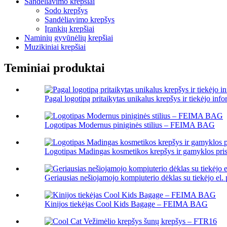
Sandėliavimo krepšiai
Sodo krepšys
Sandėliavimo krepšys
Įrankių krepšiai
Naminių gyvūnėlių krepšiai
Muzikiniai krepšiai
Teminiai produktai
Pagal logotipą pritaikytas unikalus krepšys ir tiekėjo info
Logotipas Modernus piniginės stilius – FEIMA BAG
Logotipas Madingas kosmetikos krepšys ir gamyklos pri
Geriausias nešiojamojo kompiuterio dėklas su tiekėjo el. 
Kinijos tiekėjas Cool Kids Bagage – FEIMA BAG