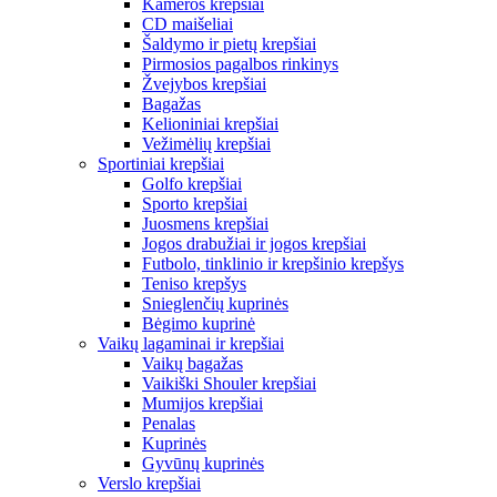
Kameros krepšiai
CD maišeliai
Šaldymo ir pietų krepšiai
Pirmosios pagalbos rinkinys
Žvejybos krepšiai
Bagažas
Kelioniniai krepšiai
Vežimėlių krepšiai
Sportiniai krepšiai
Golfo krepšiai
Sporto krepšiai
Juosmens krepšiai
Jogos drabužiai ir jogos krepšiai
Futbolo, tinklinio ir krepšinio krepšys
Teniso krepšys
Snieglenčių kuprinės
Bėgimo kuprinė
Vaikų lagaminai ir krepšiai
Vaikų bagažas
Vaikiški Shouler krepšiai
Mumijos krepšiai
Penalas
Kuprinės
Gyvūnų kuprinės
Verslo krepšiai