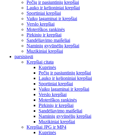
Pečių ir pasiuntinių krepšiai
Lauko ir kelioniniai krepšiai
Sportiniai krepšiai
Vaikų lagaminai ir krepšiai
Verslo krepšiai
Moteriškos rankinės
Pirkinių ir krepšiai
Sandėliavimo maišeliai
Naminių gyvūnėlių krepšiai
Muzikiniai krepšiai
parsisiųsti
Krepšiai citata
Kuprinės
Pečių ir pasiuntinių krepšiai
Lauko ir kelioniniai krepšiai
Sportiniai krepšiai
Vaikų lagaminai ir krepšiai
Verslo krepšiai
Moteriškos rankinės
Pirkinių ir krepšiai
Sandėliavimo maišeliai
Naminių gyvūnėlių krepšiai
Muzikiniai krepšiai
Krepšiai JPG ir MP4
Kuprinės