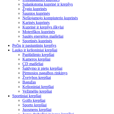
Sulankstoma kuprinė ir krepšys
Žygio kuprinės
Šaunios kuprinės
Nešiojamojo kompiuterio kuprinės
Karinės kuprinės
Kuprinė ir krepšys iškylai
Moteriškos kuprinės
Saulės energijos maišeliai
Sportinės kuprinės
Pečių ir pasiuntinių krepšys
Lauko ir kelioniniai krepšiai
Paplūdimio krepšiai
Kameros krepšiai
CD maišeliai
Šaldymo ir pietų krepšiai
Pirmosios pagalbos rinkinys
Žvejybos krepšiai
Bagažas
Kelioniniai krepšiai
Vežimėlių krepšiai
Sportiniai krepšiai
Golfo krepšiai
Sporto krepšiai
Juosmens krepšiai