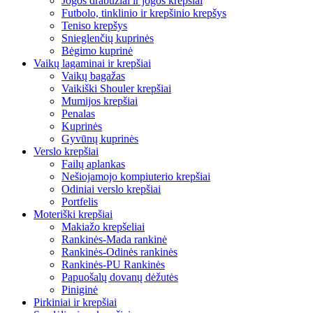
Jogos drabužiai ir jogos krepšiai
Futbolo, tinklinio ir krepšinio krepšys
Teniso krepšys
Snieglenčių kuprinės
Bėgimo kuprinė
Vaikų lagaminai ir krepšiai
Vaikų bagažas
Vaikiški Shouler krepšiai
Mumijos krepšiai
Penalas
Kuprinės
Gyvūnų kuprinės
Verslo krepšiai
Failų aplankas
Nešiojamojo kompiuterio krepšiai
Odiniai verslo krepšiai
Portfelis
Moteriški krepšiai
Makiažo krepšeliai
Rankinės-Mada rankinė
Rankinės-Odinės rankinės
Rankinės-PU Rankinės
Papuošalų dovanų dėžutės
Piniginė
Pirkiniai ir krepšiai