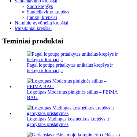
Sandėliavimo krepšiai
Sodo krepšys
Sandėliavimo krepšys
Įrankių krepšiai
Naminių gyvūnėlių krepšiai
Muzikiniai krepšiai
Teminiai produktai
Pagal logotipą pritaikytas unikalus krepšys ir
tiekėjo informacija
Logotipas Modernus piniginės stilius – FEIMA
BAG
Logotipas Madingas kosmetikos krepšys ir
gamyklos pristatymas