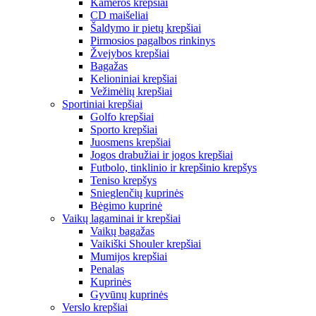
Kameros krepšiai
CD maišeliai
Šaldymo ir pietų krepšiai
Pirmosios pagalbos rinkinys
Žvejybos krepšiai
Bagažas
Kelioniniai krepšiai
Vežimėlių krepšiai
Sportiniai krepšiai
Golfo krepšiai
Sporto krepšiai
Juosmens krepšiai
Jogos drabužiai ir jogos krepšiai
Futbolo, tinklinio ir krepšinio krepšys
Teniso krepšys
Snieglenčių kuprinės
Bėgimo kuprinė
Vaikų lagaminai ir krepšiai
Vaikų bagažas
Vaikiški Shouler krepšiai
Mumijos krepšiai
Penalas
Kuprinės
Gyvūnų kuprinės
Verslo krepšiai