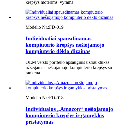
krepšys moterims, vyrams
Modelio Nr.:
FD-019
Individualiai spausdinamas
kompiuterio krepšys nešiojamojo
kompiuterio dėklo dizainas
OEM verslo portfelio apsauginis užtrauktukas
užsegamas nešiojamojo kompiuterio krepšys su
rankena
Modelio Nr.:
FD-018
Individualus „Amazon“ nešiojamojo
kompiuterio krepšys ir gamyklos
pristatymas