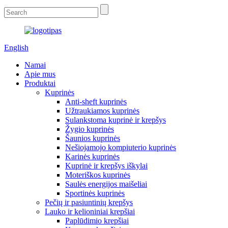
English
Namai
Apie mus
Produktai
Kuprinės
Anti-sheft kuprinės
Užtraukiamos kuprinės
Sulankstoma kuprinė ir krepšys
Žygio kuprinės
Šaunios kuprinės
Nešiojamojo kompiuterio kuprinės
Karinės kuprinės
Kuprinė ir krepšys iškylai
Moteriškos kuprinės
Saulės energijos maišeliai
Sportinės kuprinės
Pečių ir pasiuntinių krepšys
Lauko ir kelioniniai krepšiai
Paplūdimio krepšiai