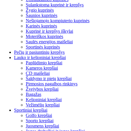
Sulankstoma kuprinė ir krepšys
Žygio kuprinės
Šaunios kuprinės
Nešiojamojo kompiuterio kuprinės
Karinės kuprinės
Kuprinė ir krepšys iškylai
Moteriškos kuprinės
Saulės energijos maišeliai
Sportinės kuprinės
Pečių ir pasiuntinių krepšys
Lauko ir kelioniniai krepšiai
Paplūdimio krepšiai
Kameros krepšiai
CD maišeliai
Šaldymo ir pietų krepšiai
Pirmosios pagalbos rinkinys
Žvejybos krepšiai
Bagažas
Kelioniniai krepšiai
Vežimėlių krepšiai
Sportiniai krepšiai
Golfo krepšiai
Sporto krepšiai
Juosmens krepšiai