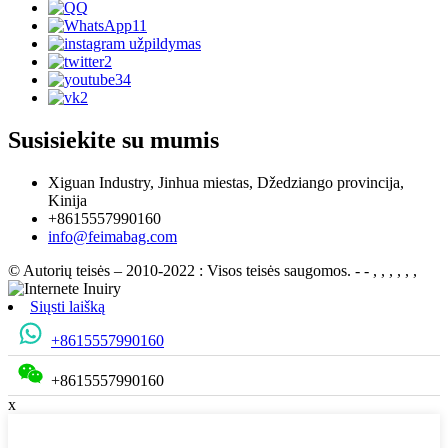
Susisiekite su mumis
Xiguan Industry, Jinhua miestas, Džedziango provincija,
Kinija
+8615557990160
info@feimabag.com
© Autorių teisės – 2010-2022 : Visos teisės saugomos.
- - , , , , , ,
Siųsti laišką
+8615557990160
+8615557990160
x