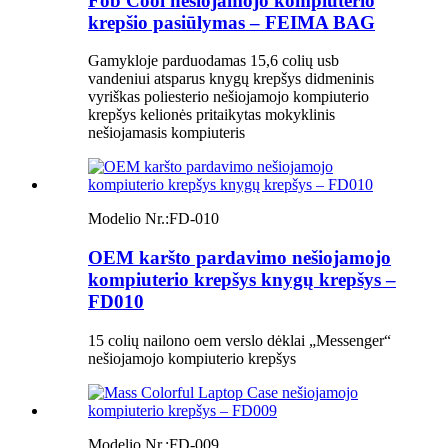
Fob Cool nešiojamojo kompiuterio
krepšio pasiūlymas – FEIMA BAG
Gamykloje parduodamas 15,6 colių usb
vandeniui atsparus knygų krepšys didmeninis
vyriškas poliesterio nešiojamojo kompiuterio
krepšys kelionės pritaikytas mokyklinis
nešiojamasis kompiuteris
Modelio Nr.:
FD-010
OEM karšto pardavimo nešiojamojo
kompiuterio krepšys knygų krepšys –
FD010
15 colių nailono oem verslo dėklai „Messenger“
nešiojamojo kompiuterio krepšys
Modelio Nr.:
FD-009