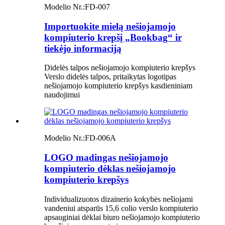
Modelio Nr.:
FD-007
Importuokite mielą nešiojamojo
kompiuterio krepšį „Bookbag“ ir
tiekėjo informaciją
Didelės talpos nešiojamojo kompiuterio krepšys
Verslo didelės talpos, pritaikytas logotipas
nešiojamojo kompiuterio krepšys kasdieniniam
naudojimui
Modelio Nr.:
FD-006A
LOGO madingas nešiojamojo
kompiuterio dėklas nešiojamojo
kompiuterio krepšys
Individualizuotos dizainerio kokybės nešiojami
vandeniui atsparūs 15,6 colio verslo kompiuterio
apsauginiai dėklai biuro nešiojamojo kompiuterio