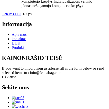
kompiuterio krepšys Individualizuotas veltinio
plonas nešiojamojo kompiuterio krepšys
1
2
Kitas >
>>
1/2 psl
Informacija
Apie mus
kontaktas
DUK
Produktai
KAINONRAŠIO TEISĖ
If you want to import from us ,please fill in the form below or send
selected items to : info@feimabag.com
Užklausa
Sekite mus