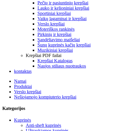
Pečių ir pasiuntinių krepšiai
Lauko ir kelioniniai krepšiai
Sportiniai krepšiai
Vaikų lagaminai ir krepšiai
Verslo krepšiai
Moteriškos rankinės
Pirkinių ir krepšiai
Sandėliavimo maišeliai
Šunų kuprinės kačių krepšiai
Muzikiniai krepšiai
Krepšiai PDF failai
Krepšiai Katalogas
Naujos stiliaus nuotraukos
kontaktas
Namai
Produktai
Verslo krepšiai
Nešiojamojo kompiuterio krepšiai
Kategorijos
Kuprinės
Anti-sheft kuprinės
Užtraukiamos kuprinės