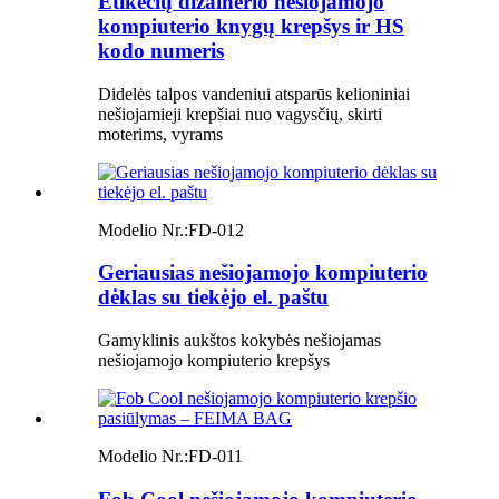
Etikečių dizainerio nešiojamojo
kompiuterio knygų krepšys ir HS
kodo numeris
Didelės talpos vandeniui atsparūs kelioniniai
nešiojamieji krepšiai nuo vagysčių, skirti
moterims, vyrams
Modelio Nr.:
FD-012
Geriausias nešiojamojo kompiuterio
dėklas su tiekėjo el. paštu
Gamyklinis aukštos kokybės nešiojamas
nešiojamojo kompiuterio krepšys
Modelio Nr.:
FD-011