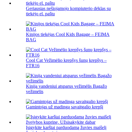
Geriausias nešiojamojo kompiuterio dėklas su
tiekėjo el. paštu
Kinijos tiekėjas Cool Kids Bagage – FEIMA
BAG
Cool Cat Vežimėlio krepšys šunų krepšys –
FTR16
Kinija vandeniui atsparus vežimėlis Bagažo
vežimėlis
Gamintojas už madingą savaitgalio krepšį
Įsigykite karštai parduodamą žuvies maišelį