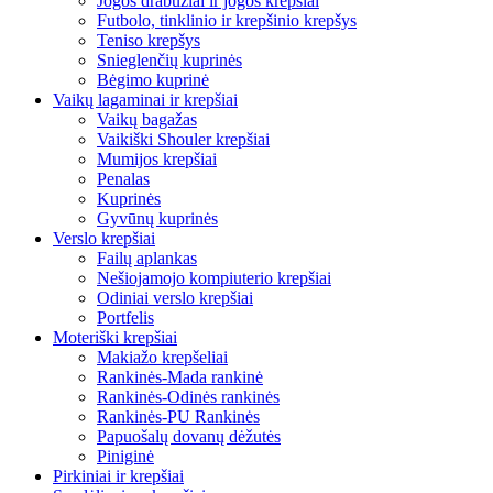
Jogos drabužiai ir jogos krepšiai
Futbolo, tinklinio ir krepšinio krepšys
Teniso krepšys
Snieglenčių kuprinės
Bėgimo kuprinė
Vaikų lagaminai ir krepšiai
Vaikų bagažas
Vaikiški Shouler krepšiai
Mumijos krepšiai
Penalas
Kuprinės
Gyvūnų kuprinės
Verslo krepšiai
Failų aplankas
Nešiojamojo kompiuterio krepšiai
Odiniai verslo krepšiai
Portfelis
Moteriški krepšiai
Makiažo krepšeliai
Rankinės-Mada rankinė
Rankinės-Odinės rankinės
Rankinės-PU Rankinės
Papuošalų dovanų dėžutės
Piniginė
Pirkiniai ir krepšiai