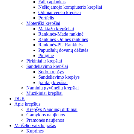
Failų aplankas
Nešiojamojo kompiuterio krepšiai
Odiniai verslo krepšiai
Portfelis
Moteriški krepšiai
Makiažo krepšeliai
Rankinės-Mada rankinė
Rankinės-Odinės rankinės
Rankinės-PU Rankinės
Papuošalų dovanų dėžutės
Piniginė
Pirkiniai ir krepšiai
Sandėliavimo krepšiai
Sodo krepšys
Sandėliavimo krepšys
Įrankių krepšiai
Naminių gyvūnėlių krepšiai
Muzikiniai krepšiai
DUK
Apie krepšius
Krepšys Naudingi dirbiniai
Gamyklos naujienos
Pramonės naujienos
Maišelio vaizdo įrašas
Kuprinės