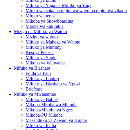
Mifuko ya kiuno
Mifuko ya Yoga na Mifuko ya Yoga
Mfuko wa soka na mpira wa wavu na mpira wa vikapu
Mfuko wa tenisi
Mikoba ya Snowboarding
Mkoba wa kukimbia
Mizigo na Mifuko ya Watoto
Mizigo ya watoto
Mifuko ya Mabega ya Watoto
Mifuko ya Mummy
Kesi ya Penseli
Mifuko ya Shule
Mikoba ya Wanyama
Mifuko ya Biashara
Folda ya Faili
Mifuko ya Laptop
Mifuko ya Biashara ya Ngozi
Briefcase
Mifuko ya Mwanamke
Mifuko ya Babies
Mikoba-Mkoba wa Mitindo
Mikoba-Mikoba ya Ngozi
Mikoba-PU Mikoba
Masanduku ya Zawadi ya Kujitia
Mfuko wa fedha