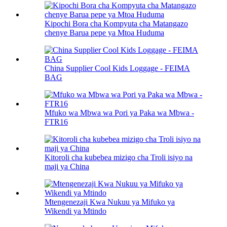
Kipochi Bora cha Kompyuta cha Matangazo
chenye Barua pepe ya Mtoa Huduma
China Supplier Cool Kids Loggage - FEIMA
BAG
Mfuko wa Mbwa wa Pori ya Paka wa Mbwa -
FTR16
Kitoroli cha kubebea mizigo cha Troli isiyo na
maji ya China
Mtengenezaji Kwa Nukuu ya Mifuko ya
Wikendi ya Mtindo