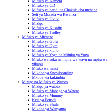
Mifuko ya Kamera
Mifuko ya CD
Mifuko ya baridi na Chakula cha mchana
Seti ya Msaada wa Kwanza
Mifuko ya Uvuvi
Mizigo
Mifuko ya Kusafiri
Mifuko ya Trolley
Mifuko ya Michezo
Mifuko ya Gofu
Mifuko ya Gym
Mifuko ya kiuno
Mifuko ya Yoga na Mifuko ya Yoga
Mfuko wa soka na mpira wa wavu na mpira wa
vikapu
Mfuko wa tenisi
Mikoba ya Snowboarding
Mkoba wa kukimbia
Mizigo na Mifuko ya Watoto
Mizigo ya watoto
Mifuko ya Mabega ya Watoto
Mifuko ya Mummy
Kesi ya Penseli
Mifuko ya Shule
Mikoba ya Wanyama