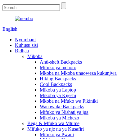
English
Nyumbani
Kuhusu sisi
Bidhaa
Mikoba
Anti-sheft Backpacks
Mifuko ya mchoro
Mkoba na Mkoba unaoweza kukunjwa
Hiking Backpacks
Cool Backpacks
Mikoba ya Laptop
Mikoba ya Kijeshi
Mkoba na Mfuko wa Pikiniki
Wanawake Backpacks
Mifuko ya Nishati ya jua
Mikoba ya Michezo
Bega & Mfuko wa Mtume
Mifuko ya nje na ya Kusafiri
Mifuko ya Pwani