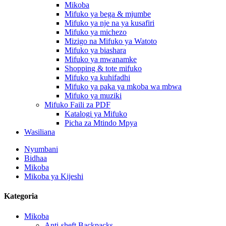
Mikoba
Mifuko ya bega & mjumbe
Mifuko ya nje na ya kusafiri
Mifuko ya michezo
Mizigo na Mifuko ya Watoto
Mifuko ya biashara
Mifuko ya mwanamke
Shopping & tote mifuko
Mifuko ya kuhifadhi
Mifuko ya paka ya mkoba wa mbwa
Mifuko ya muziki
Mifuko Faili za PDF
Katalogi ya Mifuko
Picha za Mtindo Mpya
Wasiliana
Nyumbani
Bidhaa
Mikoba
Mikoba ya Kijeshi
Kategoria
Mikoba
Anti-sheft Backpacks