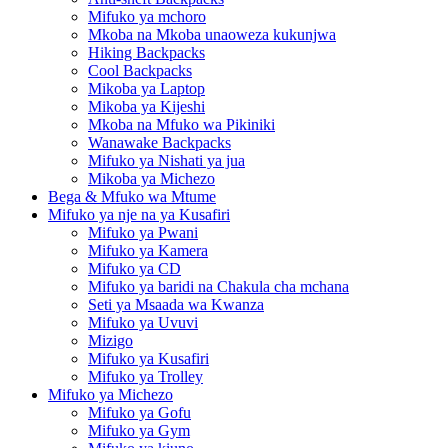
Mifuko ya mchoro
Mkoba na Mkoba unaoweza kukunjwa
Hiking Backpacks
Cool Backpacks
Mikoba ya Laptop
Mikoba ya Kijeshi
Mkoba na Mfuko wa Pikiniki
Wanawake Backpacks
Mifuko ya Nishati ya jua
Mikoba ya Michezo
Bega & Mfuko wa Mtume
Mifuko ya nje na ya Kusafiri
Mifuko ya Pwani
Mifuko ya Kamera
Mifuko ya CD
Mifuko ya baridi na Chakula cha mchana
Seti ya Msaada wa Kwanza
Mifuko ya Uvuvi
Mizigo
Mifuko ya Kusafiri
Mifuko ya Trolley
Mifuko ya Michezo
Mifuko ya Gofu
Mifuko ya Gym