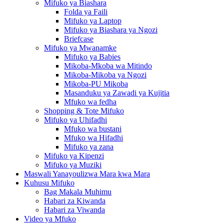
Mifuko ya Biashara
Folda ya Faili
Mifuko ya Laptop
Mifuko ya Biashara ya Ngozi
Briefcase
Mifuko ya Mwanamke
Mifuko ya Babies
Mikoba-Mkoba wa Mitindo
Mikoba-Mikoba ya Ngozi
Mikoba-PU Mikoba
Masanduku ya Zawadi ya Kujitia
Mfuko wa fedha
Shopping & Tote Mifuko
Mifuko ya Uhifadhi
Mfuko wa bustani
Mfuko wa Hifadhi
Mifuko ya zana
Mifuko ya Kipenzi
Mifuko ya Muziki
Maswali Yanayoulizwa Mara kwa Mara
Kuhusu Mifuko
Bag Makala Muhimu
Habari za Kiwanda
Habari za Viwanda
Video ya Mfuko