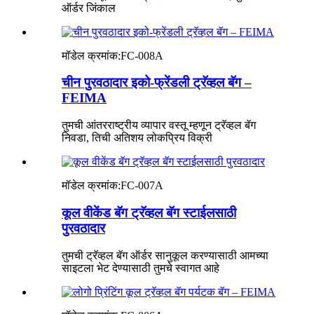
ऑर्डर जिंकाल
मॉडेल क्रमांक:
FC-008A
चीन पुरवठादार इको-फ्रेंडली ट्रॅव्हल बॅग –
FEIMA
तुमची आंतरराष्ट्रीय व्यापार वस्तू म्हणून ट्रॅव्हल बॅग
निवडा, तिची अतिशय लोकप्रिय विक्री
मॉडेल क्रमांक:
FC-007A
कूल वीकेंड बॅग ट्रॅव्हल बॅग स्टाईलसाठी
पुरवठादार
तुमची ट्रॅव्हल बॅग ऑर्डर सानुकूल करण्यासाठी आमच्या
साइटला भेट देण्यासाठी तुमचे स्वागत आहे