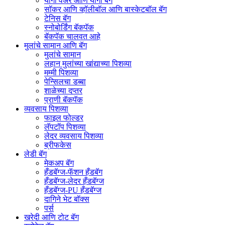
योगा वेअर आणि योगा बॅग
सॉकर आणि व्हॉलीबॉल आणि बास्केटबॉल बॅग
टेनिस बॅग
स्नोबोर्डिंग बॅकपॅक
बॅकपॅक चालवत आहे
मुलांचे सामान आणि बॅग
मुलांचे सामान
लहान मुलांच्या खांद्याच्या पिशव्या
मम्मी पिशव्या
पेन्सिलचा डब्बा
शाळेच्या दप्तर
प्राणी बॅकपॅक
व्यवसाय पिशव्या
फाइल फोल्डर
लॅपटॉप पिशव्या
लेदर व्यवसाय पिशव्या
ब्रीफकेस
लेडी बॅग
मेकअप बॅग
हँडबॅग्ज-फॅशन हँडबॅग
हँडबॅग्ज-लेदर हँडबॅग्ज
हँडबॅग्ज-PU हँडबॅग्ज
दागिने भेट बॉक्स
पर्स
खरेदी आणि टोट बॅग