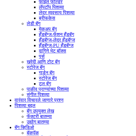
फाइल फोल्डर
लॅपटॉप पिशव्या
लेदर व्यवसाय पिशव्या
ब्रीफकेस
लेडी बॅग
मेकअप बॅग
हँडबॅग्ज-फॅशन हँडबॅग
हँडबॅग्ज-लेदर हँडबॅग्ज
हँडबॅग्ज-PU हँडबॅग्ज
दागिने भेट बॉक्स
पर्स
खरेदी आणि टोट बॅग
स्टोरेज बॅग
गार्डन बॅग
स्टोरेज बॅग
टूल बॅग
पाळीव प्राण्यांच्या पिशव्या
संगीत पिशव्या
वारंवार विचारले जाणारे प्रश्न
पिशव्या बद्दल
बॅग उपयुक्त लेख
फॅक्टरी बातम्या
उद्योग बातम्या
बॅग व्हिडिओ
बॅकपॅक