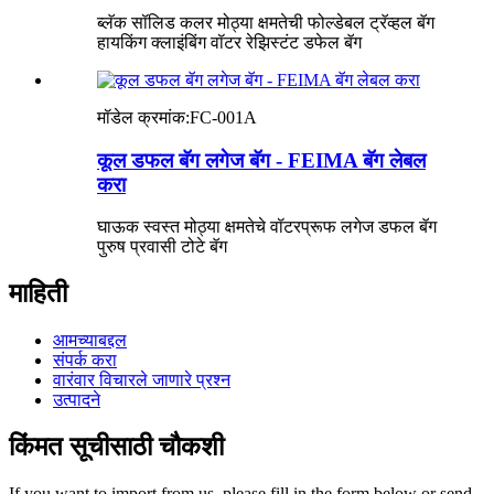
ब्लॅक सॉलिड कलर मोठ्या क्षमतेची फोल्डेबल ट्रॅव्हल बॅग
हायकिंग क्लाइंबिंग वॉटर रेझिस्टंट डफेल बॅग
मॉडेल क्रमांक:
FC-001A
कूल डफल बॅग लगेज बॅग - FEIMA बॅग लेबल
करा
घाऊक स्वस्त मोठ्या क्षमतेचे वॉटरप्रूफ लगेज डफल बॅग
पुरुष प्रवासी टोटे बॅग
माहिती
आमच्याबद्दल
संपर्क करा
वारंवार विचारले जाणारे प्रश्न
उत्पादने
किंमत सूचीसाठी चौकशी
If you want to import from us ,please fill in the form below or send