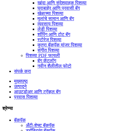
खांदा आणि संदेशवाहक पिशव्या
घराबाहेर आणि प्रवासी बॅग
खेळाच्या पिशव्या
मुलांचे सामान आणि बॅग
व्यवसाय पिशव्या
लेडी पिशव्या
शॉपिंग आणि टोट बॅग
स्टोरेज पिशव्या
कुत्रा बॅकपॅक मांजर पिशव्या
संगीत पिशव्या
पिशव्या PDF फायली
बॅग कॅटलॉग
नवीन शैलीतील फोटो
संपर्क करा
मुख्यपृष्ठ
उत्पादने
आउटडोअर आणि ट्रॅव्हल बॅग
प्रवास पिशव्या
श्रेण्या
बॅकपॅक
अँटी-शेफ्ट बॅकपॅक
ड्रॉस्ट्रिंग बॅकपॅक