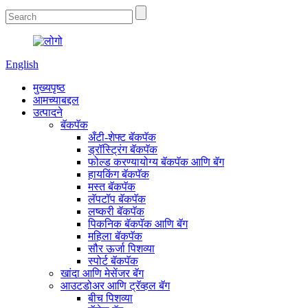
English
मुख्यपृष्ठ
आमच्याबद्दल
उत्पादने
बॅकपॅक
अँटी-शेफ्ट बॅकपॅक
ड्रॉस्ट्रिंग बॅकपॅक
फोल्ड करण्यायोग्य बॅकपॅक आणि बॅग
हायकिंग बॅकपॅक
मस्त बॅकपॅक
लॅपटॉप बॅकपॅक
लष्करी बॅकपॅक
पिकनिक बॅकपॅक आणि बॅग
महिला बॅकपॅक
सौर ऊर्जा पिशव्या
स्पोर्ट बॅकपॅक
खांदा आणि मेसेंजर बॅग
आउटडोअर आणि ट्रॅव्हल बॅग
बीच पिशव्या