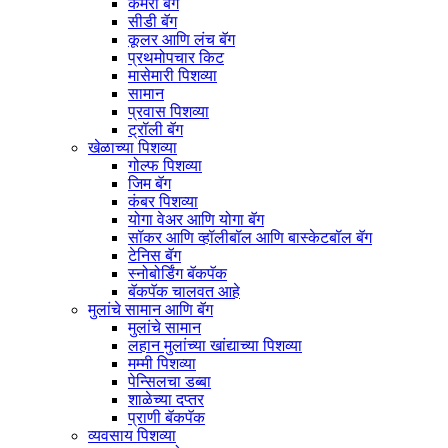
कॅमेरा बॅग
सीडी बॅग
कूलर आणि लंच बॅग
प्रथमोपचार किट
मासेमारी पिशव्या
सामान
प्रवास पिशव्या
ट्रॉली बॅग
खेळाच्या पिशव्या
गोल्फ पिशव्या
जिम बॅग
कंबर पिशव्या
योगा वेअर आणि योगा बॅग
सॉकर आणि व्हॉलीबॉल आणि बास्केटबॉल बॅग
टेनिस बॅग
स्नोबोर्डिंग बॅकपॅक
बॅकपॅक चालवत आहे
मुलांचे सामान आणि बॅग
मुलांचे सामान
लहान मुलांच्या खांद्याच्या पिशव्या
मम्मी पिशव्या
पेन्सिलचा डब्बा
शाळेच्या दप्तर
प्राणी बॅकपॅक
व्यवसाय पिशव्या