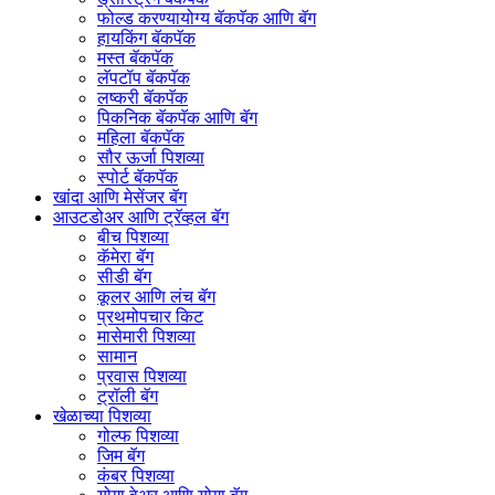
फोल्ड करण्यायोग्य बॅकपॅक आणि बॅग
हायकिंग बॅकपॅक
मस्त बॅकपॅक
लॅपटॉप बॅकपॅक
लष्करी बॅकपॅक
पिकनिक बॅकपॅक आणि बॅग
महिला बॅकपॅक
सौर ऊर्जा पिशव्या
स्पोर्ट बॅकपॅक
खांदा आणि मेसेंजर बॅग
आउटडोअर आणि ट्रॅव्हल बॅग
बीच पिशव्या
कॅमेरा बॅग
सीडी बॅग
कूलर आणि लंच बॅग
प्रथमोपचार किट
मासेमारी पिशव्या
सामान
प्रवास पिशव्या
ट्रॉली बॅग
खेळाच्या पिशव्या
गोल्फ पिशव्या
जिम बॅग
कंबर पिशव्या