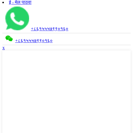
ई - मेल पाठवा
+८६१५५५७९९०१६०
+८६१५५५७९९०१६०
x