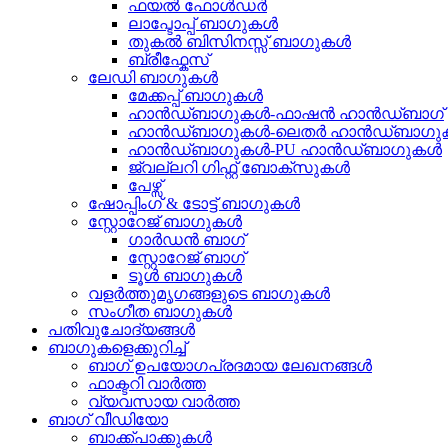
ഫയൽ ഫോൾഡർ
ലാപ്ടോപ്പ് ബാഗുകൾ
തുകൽ ബിസിനസ്സ് ബാഗുകൾ
ബ്രീഫ്കേസ്
ലേഡി ബാഗുകൾ
മേക്കപ്പ് ബാഗുകൾ
ഹാൻഡ്ബാഗുകൾ-ഫാഷൻ ഹാൻഡ്ബാഗ്
ഹാൻഡ്ബാഗുകൾ-ലെതർ ഹാൻഡ്ബാഗു
ഹാൻഡ്ബാഗുകൾ-PU ഹാൻഡ്ബാഗുകൾ
ജ്വല്ലറി ഗിഫ്റ്റ് ബോക്സുകൾ
പേഴ്സ്
ഷോപ്പിംഗ് & ടോട്ട് ബാഗുകൾ
സ്റ്റോറേജ് ബാഗുകൾ
ഗാർഡൻ ബാഗ്
സ്റ്റോറേജ് ബാഗ്
ടൂൾ ബാഗുകൾ
വളർത്തുമൃഗങ്ങളുടെ ബാഗുകൾ
സംഗീത ബാഗുകൾ
പതിവുചോദ്യങ്ങൾ
ബാഗുകളെക്കുറിച്ച്
ബാഗ് ഉപയോഗപ്രദമായ ലേഖനങ്ങൾ
ഫാക്ടറി വാർത്ത
വ്യവസായ വാർത്ത
ബാഗ് വീഡിയോ
ബാക്ക്പാക്കുകൾ