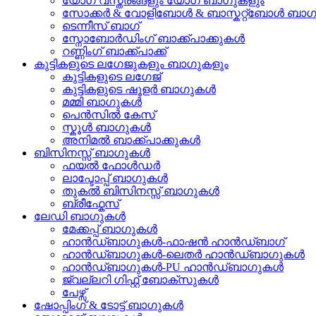
യോഗ വസ്ത്രങ്ങളും യോഗ ബാഗുകളും
സോക്കർ & വോളിബോൾ & ബാസ്കറ്റ്ബോൾ ബാഗ
ടെന്നീസ് ബാഗ്
സ്നോബോർഡിംഗ് ബാക്ക്പാക്കുകൾ
റണ്ണിംഗ് ബാക്ക്പാക്ക്
കുട്ടികളുടെ ലഗേജുകളും ബാഗുകളും
കുട്ടികളുടെ ലഗേജ്
കുട്ടികളുടെ ഷൂളർ ബാഗുകൾ
മമ്മി ബാഗുകൾ
പെൻസിൽ കേസ്
സ്കൂൾ ബാഗുകൾ
അനിമൽ ബാക്ക്പാക്കുകൾ
ബിസിനസ്സ് ബാഗുകൾ
ഫയൽ ഫോൾഡർ
ലാപ്ടോപ്പ് ബാഗുകൾ
തുകൽ ബിസിനസ്സ് ബാഗുകൾ
ബ്രീഫ്കേസ്
ലേഡി ബാഗുകൾ
മേക്കപ്പ് ബാഗുകൾ
ഹാൻഡ്ബാഗുകൾ-ഫാഷൻ ഹാൻഡ്ബാഗ്
ഹാൻഡ്ബാഗുകൾ-ലെതർ ഹാൻഡ്ബാഗുകൾ
ഹാൻഡ്ബാഗുകൾ-PU ഹാൻഡ്ബാഗുകൾ
ജ്വല്ലറി ഗിഫ്റ്റ് ബോക്സുകൾ
പേഴ്സ്
ഷോപ്പിംഗ് & ടോട്ട് ബാഗുകൾ