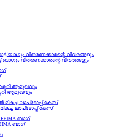
 ബാഗും വിതരണക്കാരന്റെ വിവരങ്ങളും
്
ടറി ആമുഖവും
ച ലാപ്‌ടോപ്പ് കേസ്
EIMA ബാഗ്