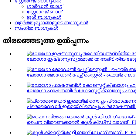
സ്റ്റോറേജ് ബാഗുകൾ
ഗാർഡൻ ബാഗ്
സ്റ്റോറേജ് ബാഗ്
ടൂൾ ബാഗുകൾ
വളർത്തുമൃഗങ്ങളുടെ ബാഗുകൾ
സംഗീത ബാഗുകൾ
തിരഞ്ഞെടുത്ത ഉൽപ്പന്നം
ലോഗോ ഇഷ്‌ടാനുസൃതമാക്കിയ അദ്വിതീയ ടോട്ട്
ലോഗോ മോഡേൺ പേഴ്സ് സ്റ്റൈൽ - ഫെയ്മ ബാഗ
ലോഗോ ഫാഷനബിൾ കോസ്മെറ്റിക് ബാഗും ഫാക്
പ്രൊവൈഡർ ഇമെയിലിനൊപ്പം പ്രമോഷണൽ മികച്
ചൈന വിതരണക്കാരൻ കൂൾ കിഡ്സ് ലഗേജ് - F