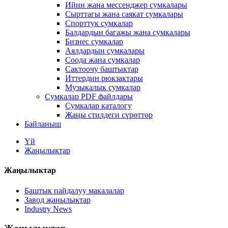
Ийин жана мессенджер сумкалары
Сырттагы жана саякат сумкалары
Спорттук сумкалар
Балдардын багажы жана сумкалары
Бизнес сумкалар
Аялдардын сумкалары
Соода жана сумкалар
Сактоочу баштыктар
Иттердин рюкзактары
Музыкалык сумкалар
Сумкалар PDF файлдары
Сумкалар каталогу
Жаңы стилдеги сүрөттөр
Байланыш
Үй
Жаңылыктар
Жаңылыктар
Баштык пайдалуу макалалар
Завод жанылыктар
Industry News