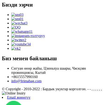
Бизди ээрчи
Биз менен байланыш
Сигуан өнөр жайы, Цзиньхуа шаары, Чжэцзян
провинциясы, Кытай
+8615557990160
info@feimabag.com
© Copyright - 2010-2022 : Бардык укуктар корголгон.
- - , , , , , ,
Email жөнөтүү