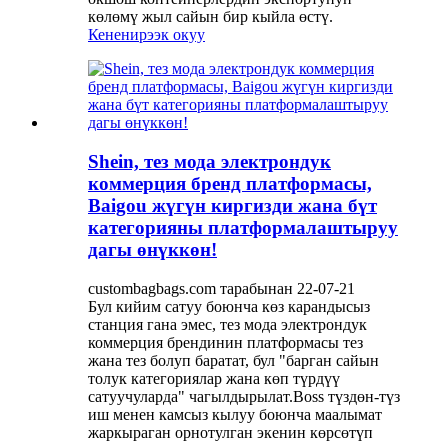
көлөмү жыл сайын бир кыйла өстү.
Кененирээк окуу
Shein, тез мода электрондук
коммерция бренд платформасы,
Baigou жүгүн киргизди жана бүт
категорияны платформалаштыруу
дагы өнүккөн!
custombagbags.com тарабынан 22-07-21
Бул кийим сатуу боюнча көз карандысыз
станция гана эмес, тез мода электрондук
коммерция брендинин платформасы тез
жана тез болуп баратат, бул "барган сайын
толук категориялар жана көп түрдүү
сатуучуларда" чагылдырылат.Boss түздөн-түз
иш менен камсыз кылуу боюнча маалымат
жаркыраган орнотулган экенин көрсөтүп