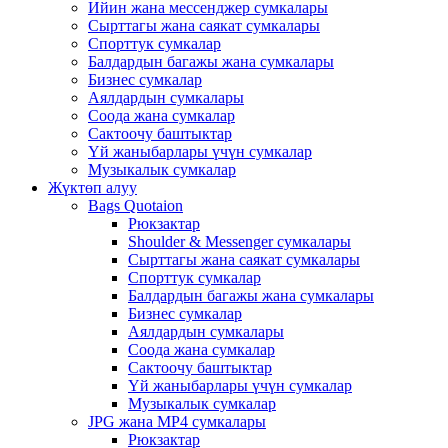
Ийин жана мессенджер сумкалары
Сырттагы жана саякат сумкалары
Спорттук сумкалар
Балдардын багажы жана сумкалары
Бизнес сумкалар
Аялдардын сумкалары
Соода жана сумкалар
Сактоочу баштыктар
Үй жаныбарлары үчүн сумкалар
Музыкалык сумкалар
Жүктөп алуу
Bags Quotaion
Рюкзактар
Shoulder & Messenger сумкалары
Сырттагы жана саякат сумкалары
Спорттук сумкалар
Балдардын багажы жана сумкалары
Бизнес сумкалар
Аялдардын сумкалары
Соода жана сумкалар
Сактоочу баштыктар
Үй жаныбарлары үчүн сумкалар
Музыкалык сумкалар
JPG жана MP4 сумкалары
Рюкзактар