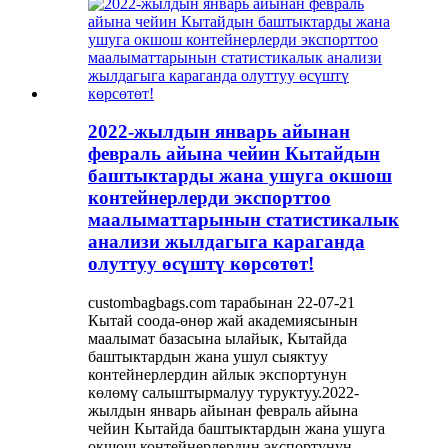
2022-жылдын январь айынан
февраль айына чейин Кытайдын
баштыктарды жана ушуга окшош
контейнерлерди экспорттоо
маалыматтарынын статистикалык
анализи жылдагыга караганда
олуттуу өсүштү көрсөтөт!
custombagbags.com тарабынан 22-07-21
Кытай соода-өнөр жай академиясынын
маалымат базасына ылайык, Кытайда
баштыктардын жана ушул сыяктуу
контейнерлердин айлык экспортунун
көлөмү салыштырмалуу туруктуу.2022-
жылдын январь айынан февраль айына
чейин Кытайда баштыктардын жана ушуга
окшош контейнерлердин экспортунун