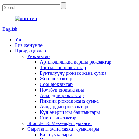
English
Үй
Биз жөнүндө
Продукциялар
Рюкзактар
Артыкчылыкка каршы рюкзактар
Тартылган рюкзактар
Бүктөлүүчү рюкзак жана сумка
Жөө рюкзактар
Cool рюкзактар
Ноутбук рюкзактары
Аскердик рюкзактар
Пикник рюкзак жана сумка
Аялдардын рюкзактары
Күн энергиясы баштыктары
Спорт рюкзактар
Shoulder & Messenger сумкасы
Сырттагы жана саякат сумкалары
Бич сумкалары