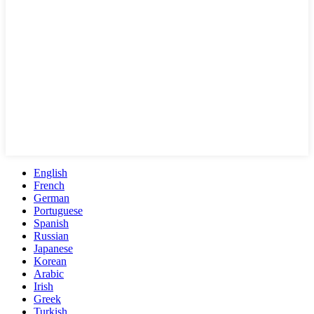
English
French
German
Portuguese
Spanish
Russian
Japanese
Korean
Arabic
Irish
Greek
Turkish