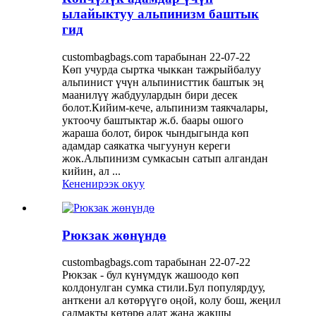
ылайыктуу альпинизм баштык
гид
custombagbags.com тарабынан 22-07-22
Көп учурда сыртка чыккан тажрыйбалуу
альпинист үчүн альпинисттик баштык эң
маанилүү жабдуулардын бири десек
болот.Кийим-кече, альпинизм таякчалары,
уктоочу баштыктар ж.б. баары ошого
жараша болот, бирок чындыгында көп
адамдар саякатка чыгуунун кереги
жок.Альпинизм сумкасын сатып алгандан
кийин, ал ...
Кененирээк окуу
Рюкзак жөнүндө
custombagbags.com тарабынан 22-07-22
Рюкзак - бул күнүмдүк жашоодо көп
колдонулган сумка стили.Бул популярдуу,
анткени ал көтөрүүгө оңой, колу бош, жеңил
салмакты көтөрө алат жана жакшы