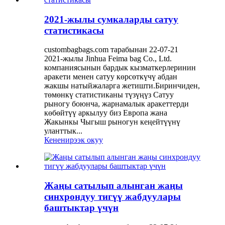
2021-жылы сумкаларды сатуу
статистикасы
custombagbags.com тарабынан 22-07-21
2021-жылы Jinhua Feima bag Co., Ltd.
компаниясынын бардык кызматкерлеринин
аракети менен сатуу көрсөткүчү абдан
жакшы натыйжаларга жетишти.Биринчиден,
төмөнкү статистиканы түзүңүз Сатуу
рыногу боюнча, жарнамалык аракеттерди
көбөйтүү аркылуу биз Европа жана
Жакынкы Чыгыш рыногун кеңейтүүнү
уланттык...
Кененирээк окуу
Жаңы сатылып алынган жаңы
синхрондуу тигүү жабдуулары
баштыктар үчүн