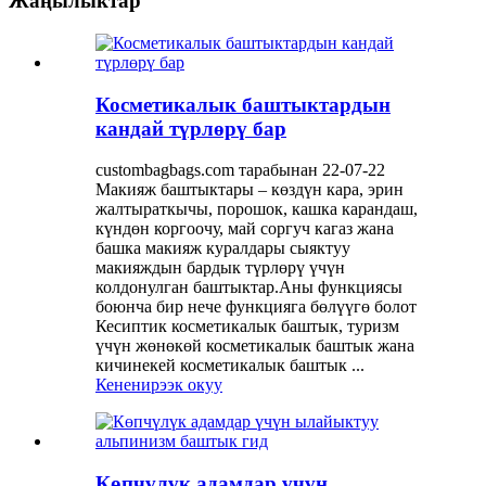
Жаңылыктар
Косметикалык баштыктардын
кандай түрлөрү бар
custombagbags.com тарабынан 22-07-22
Макияж баштыктары – көздүн кара, эрин
жалтыраткычы, порошок, кашка карандаш,
күндөн коргоочу, май соргуч кагаз жана
башка макияж куралдары сыяктуу
макияждын бардык түрлөрү үчүн
колдонулган баштыктар.Аны функциясы
боюнча бир нече функцияга бөлүүгө болот
Кесиптик косметикалык баштык, туризм
үчүн жөнөкөй косметикалык баштык жана
кичинекей косметикалык баштык ...
Кененирээк окуу
Көпчүлүк адамдар үчүн