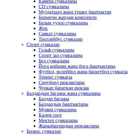
Камера сумкалары
CD сумкалары
Муздаткыч жана түшкү баштыктар
Биринчи жардам комплекти
Балык уулоо сумкалары
Жүк
Саякат сумкалары
Троллейбус сумкалар
Спорт сумкалар
Гольф сумкалары
Спорт зал сумкалары
Бел сумкалары
Йога кийими жана йога баштыктары
Футбол, волейбол жана баскетбол сумкасы
Теннис сумкасы
Сноуборд рюкзактары
Чуркап бараткан рюкзак
Балдардын багажы жана сумкалары
Балдар багажы
Балдардын баштыктары
Мумия сумкалары
Калем соот
Мектеп сумкалары
Жаныбарлардын рюкзактары
Бизнес сумкалар