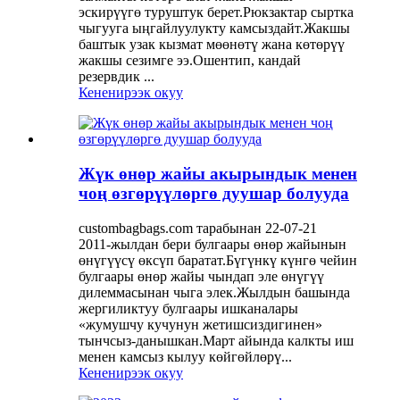
эскирүүгө туруштук берет.Рюкзактар ​​сыртка
чыгууга ыңгайлуулукту камсыздайт.Жакшы
баштык узак кызмат мөөнөтү жана көтөрүү
жакшы сезимге ээ.Ошентип, кандай
резервдик ...
Кененирээк окуу
Жүк өнөр жайы акырындык менен
чоң өзгөрүүлөргө дуушар болууда
custombagbags.com тарабынан 22-07-21
2011-жылдан бери булгаары өнөр жайынын
өнүгүүсү өксүп баратат.Бүгүнкү күнгө чейин
булгаары өнөр жайы чындап эле өнүгүү
дилеммасынан чыга элек.Жылдын башында
жергиликтуу булгаары ишканалары
«жумушчу кучунун жетишсиздигинен»
тынчсыз-данышкан.Март айында калкты иш
менен камсыз кылуу көйгөйлөрү...
Кененирээк окуу