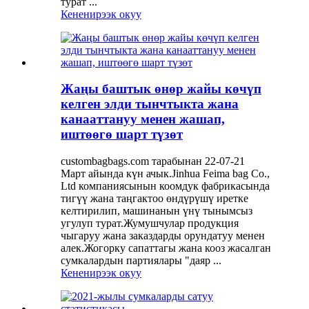
турат ...
Кененирээк окуу
Жаңы баштык өнөр жайы көчүп
келген элди тынчтыкта ​​жана
канааттануу менен жашап,
иштөөгө шарт түзөт
custombagbags.com тарабынан 22-07-21
Март айында күн ачык.Jinhua Feima bag Co.,
Ltd компаниясынын коомдук фабрикасында
тигүү жана таңгактоо өндүрүшү иретке
келтирилип, машинанын үнү тынымсыз
угулуп турат.Жумушчулар продукция
чыгаруу жана заказдарды орундатуу менен
алек.Жогорку сапаттагы жана кооз жасалган
сумкалардын партиялары "даяр ...
Кененирээк окуу