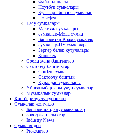
Файл папкасы
Ноутбук сумкалары
Булгаары бизнес сумкалар
Портфель
Lady сумкалары
Макияж сумкалары
сумкалар-Мода сумка
Баштыктар-Кожа сумкалар
сумкалар-ПУ сумкалар
Зергер белек кутучалары
Кошелек
Соода жана баштыктар
Сактоочу баштыктар
Garden сумка
Сактоочу баштык
Куралдар сумкалары
Үй жаныбарлары үчүн сумкалар
Музыкалык сумкалар
Көп берилүүчү суроолор
Сумкалар жөнүндө
Баштык пайдалуу макалалар
Завод жанылыктар
Industry News
Сумка видео
Рюкзактар