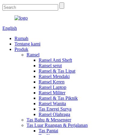
English
Rumah
Tentang kami
Produk
Ransel
Ransel Anti Sheft
Ransel serut
Ransel & Tas Lipat
Ransel Mendaki
Ransel Keren
Ransel Laptop
Ransel Militer
Ransel & Tas Piknik
Ransel Wanita
Tas Energi Surya
Ransel Olahraga
Tas Bahu & Messenger
Tas Luar Ruangan & Perjalanan
Tas Pantai