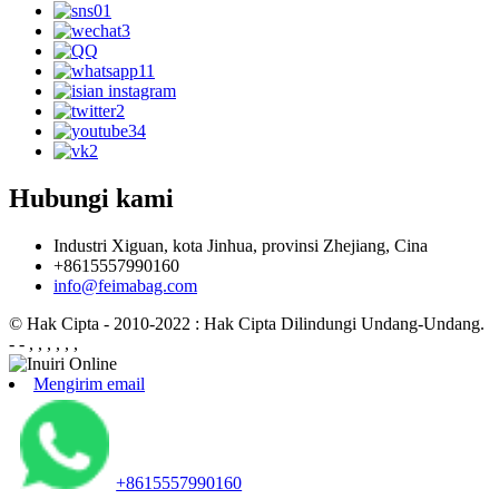
Hubungi kami
Industri Xiguan, kota Jinhua, provinsi Zhejiang, Cina
+8615557990160
info@feimabag.com
© Hak Cipta - 2010-2022 : Hak Cipta Dilindungi Undang-Undang.
- - , , , , , ,
Mengirim email
+8615557990160