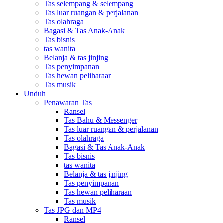
Tas selempang & selempang
Tas luar ruangan & perjalanan
Tas olahraga
Bagasi & Tas Anak-Anak
Tas bisnis
tas wanita
Belanja & tas jinjing
Tas penyimpanan
Tas hewan peliharaan
Tas musik
Unduh
Penawaran Tas
Ransel
Tas Bahu & Messenger
Tas luar ruangan & perjalanan
Tas olahraga
Bagasi & Tas Anak-Anak
Tas bisnis
tas wanita
Belanja & tas jinjing
Tas penyimpanan
Tas hewan peliharaan
Tas musik
Tas JPG dan MP4
Ransel