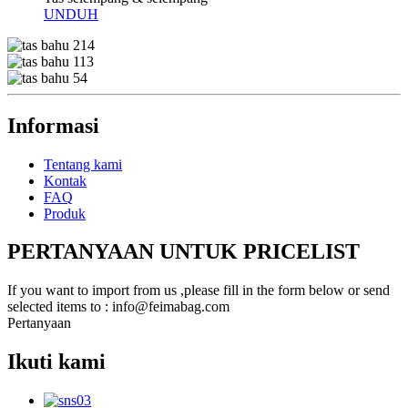
UNDUH
Informasi
Tentang kami
Kontak
FAQ
Produk
PERTANYAAN UNTUK PRICELIST
If you want to import from us ,please fill in the form below or send
selected items to : info@feimabag.com
Pertanyaan
Ikuti kami