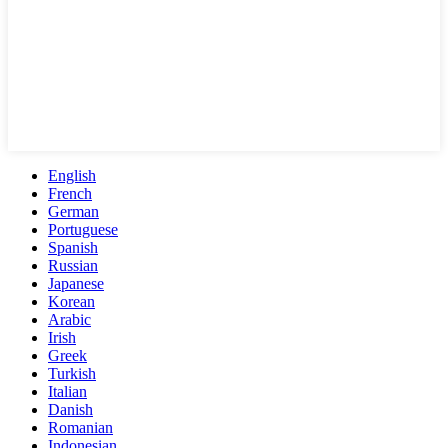
English
French
German
Portuguese
Spanish
Russian
Japanese
Korean
Arabic
Irish
Greek
Turkish
Italian
Danish
Romanian
Indonesian