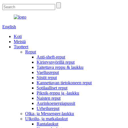
English
Koti
Meistä
Tuotteet
Reput
Anti-sheft-reput
Kiristysnyörillä reput
Taitettava reppu & laukku
Vaellusreput
Siistit reput
Kannettavan tietokoneen reput
Sotilaalliset reput
Piknik-reppu ja -laukku
Naisten reput
Aurinkoenergiapussit
Urheilureput
Olka- ja Messenger-laukku
Ulkoilu- ja matkalaukut
Rantalaukut