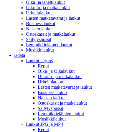
Olka- ja lähettilaukut
Ulkoilu- ja matkalaukut
Urheilulaukut
Lasten matkatavarat ja laukut
Business laukut
Naisten laukut
Ostoskassit ja matkalaukut
Säilytyspussit
Lemmikkieläinten laukut
Musiikkilaukut
ladata
Laukut tarjous
Reput
Olka- ja Olkalaukut
Ulkoilu- ja matkalaukut
Urheilulaukut
Lasten matkatavarat ja laukut
Business laukut
Naisten laukut
Ostoskassit ja matkalaukut
Säilytyspussit
Lemmikkieläinten laukut
Musiikkilaukut
Laukut JPG ja MP4
Reput