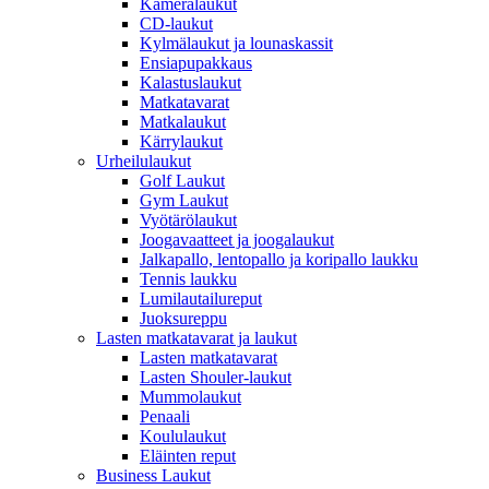
Kameralaukut
CD-laukut
Kylmälaukut ja lounaskassit
Ensiapupakkaus
Kalastuslaukut
Matkatavarat
Matkalaukut
Kärrylaukut
Urheilulaukut
Golf Laukut
Gym Laukut
Vyötärölaukut
Joogavaatteet ja joogalaukut
Jalkapallo, lentopallo ja koripallo laukku
Tennis laukku
Lumilautailureput
Juoksureppu
Lasten matkatavarat ja laukut
Lasten matkatavarat
Lasten Shouler-laukut
Mummolaukut
Penaali
Koululaukut
Eläinten reput
Business Laukut