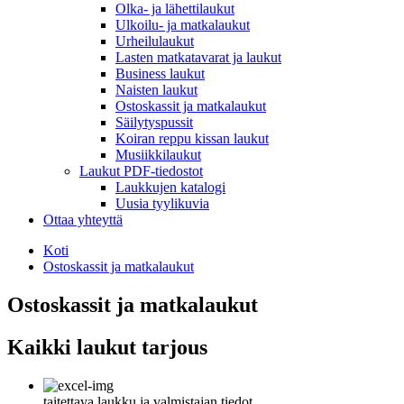
Olka- ja lähettilaukut
Ulkoilu- ja matkalaukut
Urheilulaukut
Lasten matkatavarat ja laukut
Business laukut
Naisten laukut
Ostoskassit ja matkalaukut
Säilytyspussit
Koiran reppu kissan laukut
Musiikkilaukut
Laukut PDF-tiedostot
Laukkujen katalogi
Uusia tyylikuvia
Ottaa yhteyttä
Koti
Ostoskassit ja matkalaukut
Ostoskassit ja matkalaukut
Kaikki laukut tarjous
taitettava laukku ja valmistajan tiedot