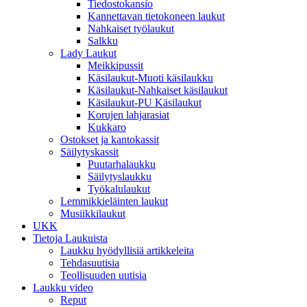
Tiedostokansio
Kannettavan tietokoneen laukut
Nahkaiset työlaukut
Salkku
Lady Laukut
Meikkipussit
Käsilaukut-Muoti käsilaukku
Käsilaukut-Nahkaiset käsilaukut
Käsilaukut-PU Käsilaukut
Korujen lahjarasiat
Kukkaro
Ostokset ja kantokassit
Säilytyskassit
Puutarhalaukku
Säilytyslaukku
Työkalulaukut
Lemmikkieläinten laukut
Musiikkilaukut
UKK
Tietoja Laukuista
Laukku hyödyllisiä artikkeleita
Tehdasuutisia
Teollisuuden uutisia
Laukku video
Reput